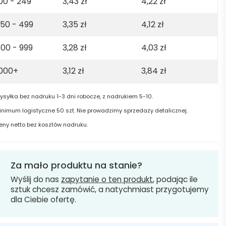
00 - 249
3,43
zł
4,22
zł
50 - 499
3,35
zł
4,12
zł
00 - 999
3,28
zł
4,03
zł
1000+
3,12
zł
3,84
zł
ysyłka bez nadruku 1-3 dni robocze, z nadrukiem 5-10.
inimum logistyczne 50 szt. Nie prowadzimy sprzedaży detalicznej.
eny netto bez kosztów nadruku.
Za mało produktu na stanie?
Wyślij do nas
zapytanie o ten produkt
, podając ile
sztuk chcesz zamówić, a natychmiast przygotujemy
dla Ciebie ofertę.