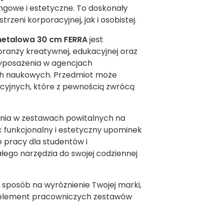
ngowe i estetyczne. To doskonały
zeni korporacyjnej, jak i osobistej.
 metalowa 30 cm FERRA
jest
ranży kreatywnej, edukacyjnej oraz
wyposażenia w agencjach
ch naukowych. Przedmiot może
cyjnych, które z pewnością zwrócą
enia w zestawach powitalnych na
c funkcjonalny i estetyczny upominek
ie pracy dla studentów i
ałego narzędzia do swojej codziennej
 sposób na wyróżnienie Twojej marki,
y element pracowniczych zestawów