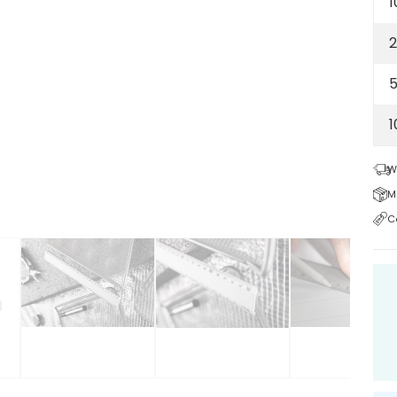
1
2
5
W
M
C