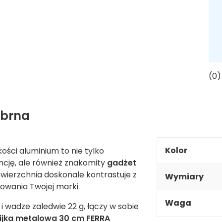
(0)
ebrna
Kolor
ości aluminium to nie tylko
ncję, ale również znakomity
gadżet
owierzchnia doskonale kontrastuje z
Wymiary
mowania Twojej marki.
Waga
 wadze zaledwie 22 g, łączy w sobie
nijka metalowa 30 cm FERRA