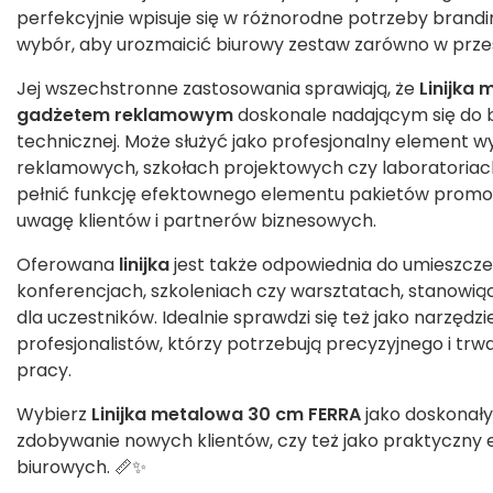
perfekcyjnie wpisuje się w różnorodne potrzeby brandi
wybór, aby urozmaicić biurowy zestaw zarówno w przestr
Jej wszechstronne zastosowania sprawiają, że
Linijka
gadżetem reklamowym
doskonale nadającym się do b
technicznej. Może służyć jako profesjonalny element 
reklamowych, szkołach projektowych czy laboratoria
pełnić funkcję efektownego elementu pakietów promo
uwagę klientów i partnerów biznesowych.
Oferowana
linijka
jest także odpowiednia do umieszcz
konferencjach, szkoleniach czy warsztatach, stanowią
dla uczestników. Idealnie sprawdzi się też jako narzędz
profesjonalistów, którzy potrzebują precyzyjnego i trw
pracy.
Wybierz
Linijka metalowa 30 cm FERRA
jako doskonały
zdobywanie nowych klientów, czy też jako praktyczn
biurowych. 📏✨