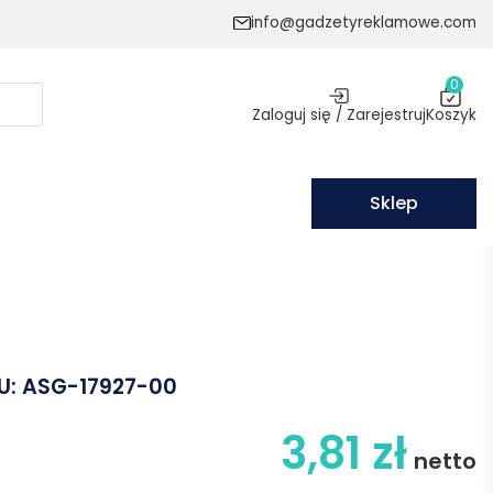
info@gadzetyreklamowe.com
0
Zaloguj się / Zarejestruj
Koszyk
Sklep
U:
ASG-17927-00
3,81
zł
netto