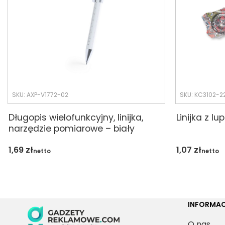
SKU: AXP-V1772-02
SKU: KC3102-2
Długopis wielofunkcyjny, linijka,
Linijka z l
narzędzie pomiarowe – biały
1,69
zł
1,07
zł
netto
netto
INFORMAC
O nas