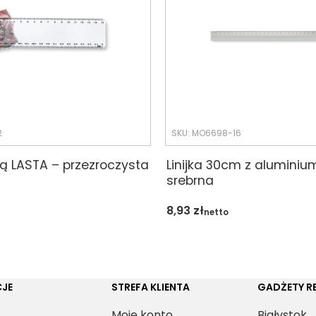
2
SKU: MO6698-16
upą LASTA – przezroczysta
Linijka 30cm z aluminiu
srebrna
8,93
zł
netto
JE
STREFA KLIENTA
GADŻETY 
Moje konto
Białystok