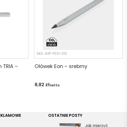
SKU: AXP-P221-012
m TRIA –
Ołówek Eon – srebrny
8,82
zł
netto
REKLAMOWE
OSTATNIE POSTY
Jak mierzyć