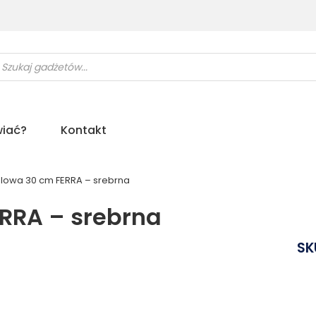
ukiwarka
uktów
iać?
Kontakt
alowa 30 cm FERRA – srebrna
ERRA – srebrna
SK