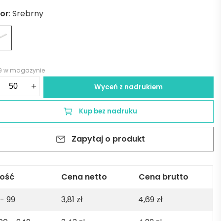
lor
:
Srebrny
9 w magazynie
ść
+
Wyceń z nadrukiem
jka
talowa
Kup bez nadruku
Zapytaj o produkt
RRA
brna
lość
Cena netto
Cena brutto
 - 99
3,81
zł
4,69
zł