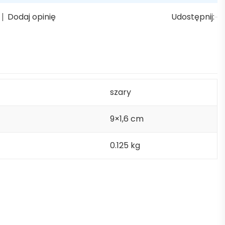
Dodaj opinię
Udostępnij:
szary
9×1,6 cm
0.125 kg