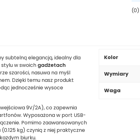
(0)
Kolor
 subtelną elegancją, idealny dla
i stylu w swoich
gadżetach
rze szarości, nasuwa na myśl
Wymiary
nem. Dzięki temu nasz produkt
będąc jednocześnie wysoce
Waga
wejściowa 9V/2A), co zapewnia
martfonów. Wyposażona w port USB-
 połączenie. Pomimo zaawansowanych
 (0.125 kg) czynią z niej praktyczne
 każdym biurku.