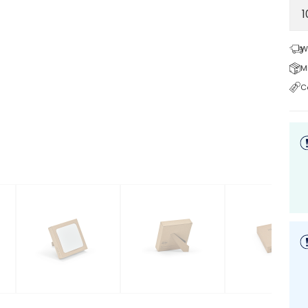
W
M
C