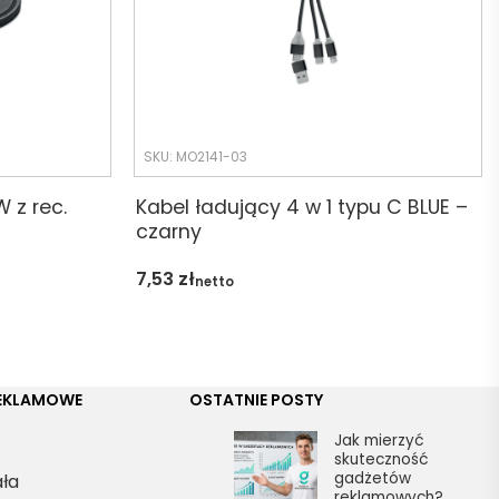
SKU: MO2141-03
 z rec.
Kabel ładujący 4 w 1 typu C BLUE –
czarny
7,53
zł
netto
REKLAMOWE
OSTATNIE POSTY
Jak mierzyć
skuteczność
gadżetów
ała
reklamowych?