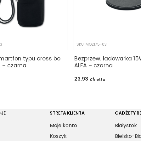
3
SKU: MO2175-03
martfon typu cross bo
Bezprzew. ładowarka 15W
 – czarna
ALFA – czarna
23,93
zł
netto
JE
STREFA KLIENTA
GADŻETY 
Moje konto
Białystok
Koszyk
Bielsko-Bi