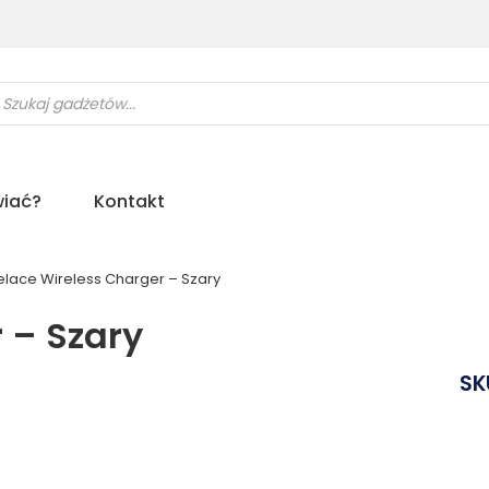
ukiwarka
uktów
iać?
Kontakt
elace Wireless Charger – Szary
 – Szary
SK