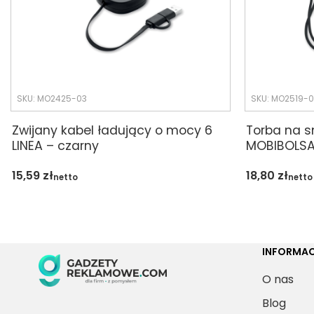
SKU: MO2425-03
SKU: MO2519-0
Zwijany kabel ładujący o mocy 6
Torba na s
LINEA – czarny
MOBIBOLSA
15,59
zł
18,80
zł
netto
netto
INFORMAC
O nas
Blog