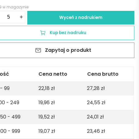
9 w magazynie
ść
+
Wyceń z nadrukiem
elace
eless
Kup bez nadruku
arger
Zapytaj o produkt
ry
lość
Cena netto
Cena brutto
 - 99
22,18
zł
27,28
zł
00 - 249
19,96
zł
24,55
zł
50 - 499
19,52
zł
24,01
zł
00 - 999
19,07
zł
23,46
zł