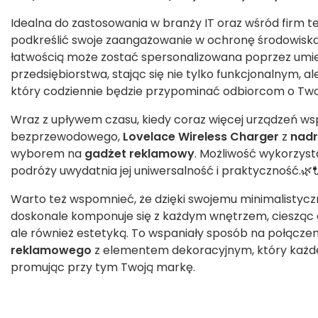
Idealna do zastosowania w branży IT oraz wśród firm t
podkreślić swoje zaangażowanie w ochronę środowisk
łatwością może zostać spersonalizowana poprzez umie
przedsiębiorstwa, stając się nie tylko funkcjonalnym, a
który codziennie będzie przypominać odbiorcom o Twoje
Wraz z upływem czasu, kiedy coraz więcej urządzeń ws
bezprzewodowego,
Lovelace Wireless Charger
z
nad
wyborem na
gadżet reklamowy
. Możliwość wykorzyst
podróży uwydatnia jej uniwersalność i praktyczność.🌿
Warto też wspomnieć, że dzięki swojemu minimalistyc
doskonale komponuje się z każdym wnętrzem, ciesząc ok
ale również estetyką. To wspaniały sposób na połącz
reklamowego
z elementem dekoracyjnym, który każdeg
promując przy tym Twoją markę.