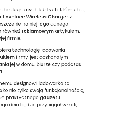
echnologicznych lub tych, które chcą
a.
Lovelace Wireless Charger
z
szczenie na niej
logo
danego
le również
reklamowym
artykułem,
j firmie.
piera technologię ładowania
rukiem
firmy, jest doskonałym
ania jej w domu, biurze czy podczas

znemu designowi, ładowarka ta
o nie tylko swoją funkcjonalnością,
enie praktycznego
gadżetu
o dnia będzie przyciągał wzrok,