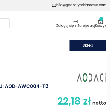
info@gadzetyreklamowe.com
0
Zaloguj się / Zarejestruj
Koszyk
Sklep
U:
AOD-AWC004-113
22,18
zł
netto