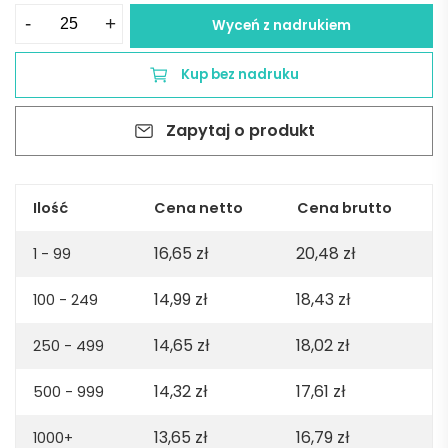
ilość
-
+
Wyceń z nadrukiem
MARIA.
Składany
Kup bez nadruku
parasol
z
Zapytaj o produkt
poliestru
190T
-
granatowy
Ilość
Cena netto
Cena brutto
16,65
zł
20,48
zł
1 - 99
14,99
zł
18,43
zł
100 - 249
14,65
zł
18,02
zł
250 - 499
14,32
zł
17,61
zł
500 - 999
13,65
zł
16,79
zł
1000+