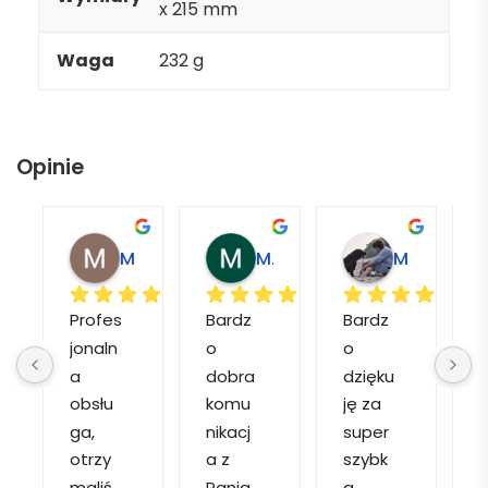
x 215 mm
Waga
232 g
Opinie
Magdalena L.
Marcin M.
Matylda M.
Profes
Bardz
Bardz
jonaln
o 
o 
o
a 
dobra 
dzięku
d
obsłu
komu
ję za 
ga, 
nikacj
super 
p
otrzy
a z 
szybk
maliś
Panią 
a 
a