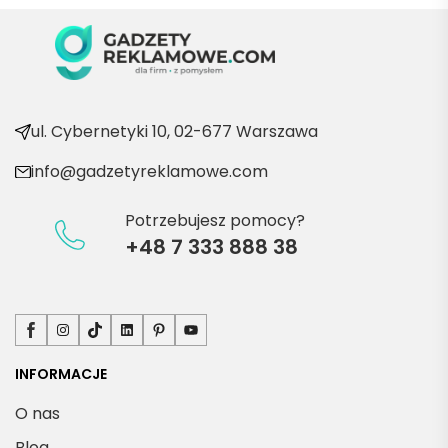
ć po 
kolejn
e 
produ
kty
ul. Cybernetyki 10, 02-677 Warszawa
info@gadzetyreklamowe.com
Potrzebujesz pomocy?
+48 7 333 888 38
Facebook
Instagram
TikTok
LinkedIn
Pinterest
YouTube
INFORMACJE
O nas
Blog