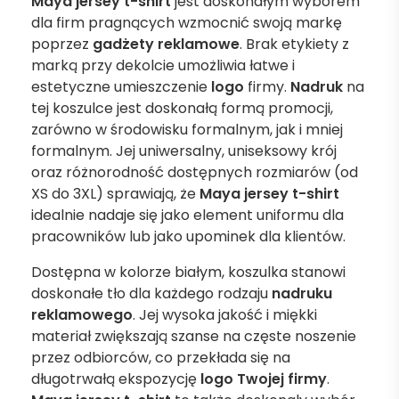
Maya jersey t-shirt
jest doskonałym wyborem
dla firm pragnących wzmocnić swoją markę
poprzez
gadżety reklamowe
. Brak etykiety z
marką przy dekolcie umożliwia łatwe i
estetyczne umieszczenie
logo
firmy.
Nadruk
na
tej koszulce jest doskonałą formą promocji,
zarówno w środowisku formalnym, jak i mniej
formalnym. Jej uniwersalny, uniseksowy krój
oraz różnorodność dostępnych rozmiarów (od
XS do 3XL) sprawiają, że
Maya jersey t-shirt
idealnie nadaje się jako element uniformu dla
pracowników lub jako upominek dla klientów.
Dostępna w kolorze białym, koszulka stanowi
doskonałe tło dla każdego rodzaju
nadruku
reklamowego
. Jej wysoka jakość i miękki
materiał zwiększają szanse na częste noszenie
przez odbiorców, co przekłada się na
długotrwałą ekspozycję
logo Twojej firmy
.