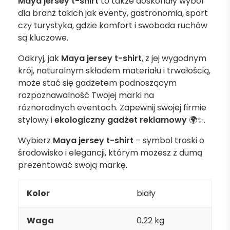
Maya jersey t-shirt
to także doskonały wybór
dla branż takich jak eventy, gastronomia, sport
czy turystyka, gdzie komfort i swoboda ruchów
są kluczowe.
Odkryj, jak
Maya jersey t-shirt
, z jej wygodnym
krój, naturalnym składem materiału i trwałością,
może stać się gadżetem podnoszącym
rozpoznawalność Twojej marki na
różnorodnych eventach. Zapewnij swojej firmie
stylowy i
ekologiczny gadżet reklamowy
🌍✨.
Wybierz
Maya jersey t-shirt
– symbol troski o
środowisko i elegancji, którym możesz z dumą
prezentować swoją markę.
Kolor
biały
Waga
0.22 kg