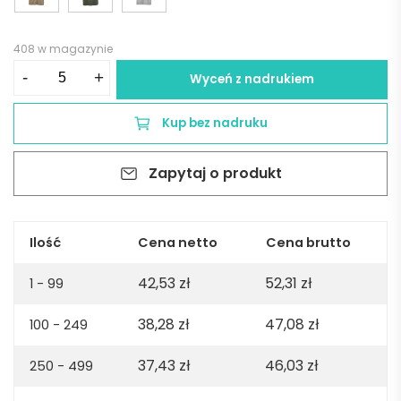
408 w magazynie
ilość
-
+
Wyceń z nadrukiem
Maya
jersey
Kup bez nadruku
t-
shirt.
Zapytaj o produkt
100%
organic
cotton.
180gsm.
Ilość
Cena netto
Cena brutto
Made
42,53
zł
52,31
zł
in
1 - 99
PT
38,28
zł
47,08
zł
100 - 249
-
White
37,43
zł
46,03
zł
250 - 499