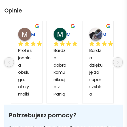
Opinie
Magdalena L.
Marcin M.
Matylda M.
Profes
Bardz
Bardz
jonaln
o 
o 
o
a 
dobra 
dzięku
d
obsłu
komu
ję za 
ga, 
nikacj
super 
p
otrzy
a z 
szybk
maliś
Panią 
a 
a
my 
Martą 
obsłu
r
kilka 
✅
gę i 
cj
Potrzebujesz pomocy?
wizuali
Szybk
realiza
zacji, z 
a 
cję. 
w