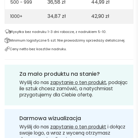
36,58
zł
44,99
zł
500 - 999
34,87
zł
42,90
zł
1000+
Wysyłka bez nadruku 1-3 dni robocze, z nadrukiem 5-10.
Minimum logistyczne 5 szt. Nie prowadzimy sprzedaży detalicznej.
Ceny netto bez kosztów nadruku.
Za mało produktu na stanie?
Wyślij do nas
zapytanie o ten produkt
, podając
ile sztuk chcesz zamówić, a natychmiast
przygotujemy dla Ciebie ofertę.
Darmowa wizualizacja
Wyślij do nas
zapytanie o ten produkt
i dołącz
swoje logo, a wraz z wyceną otrzymasz