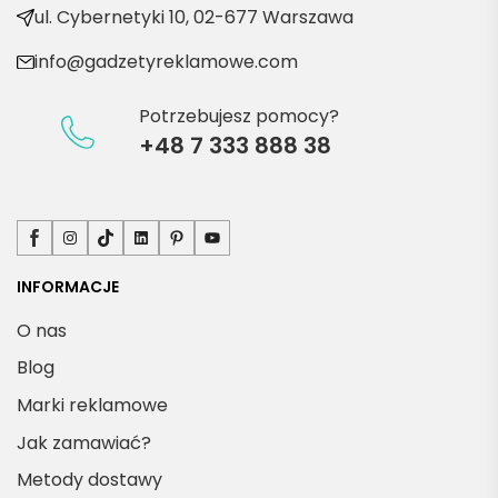
kty
ul. Cybernetyki 10, 02-677 Warszawa
info@gadzetyreklamowe.com
Potrzebujesz pomocy?
+48 7 333 888 38
Facebook
Instagram
TikTok
LinkedIn
Pinterest
YouTube
INFORMACJE
O nas
Blog
Marki reklamowe
Jak zamawiać?
Metody dostawy