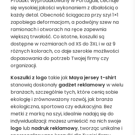
Produkt wyprodukowany w Portugalii, cechuje
się wysokiej jakości wykonaniem z dbałością o
każdy detal. Obecność ściągacza przy szyi 1×1
zapobiega deformacjom, a podwójny szew na
ramionach i otworach na ręce zapewnia
większą trwałość. Co istotne, koszulki są
dostępne w rozmiarach od XS do 3XL i w aż 9
różnych kolorach, co daje szerokie możliwości
dopasowania do potrzeb Twojej firmy czy
organizacji.
Koszulki z logo
takie jak
Maya jersey t-shirt
stanowią doskonały
gadżet reklamowy
w wielu
branżach, szczególnie tych, które cenią sobie
ekologię i zrównoważony rozwój, jak branża
ekologiczna, sportowa czy edukacyjna. Bez
metki z marką na szyi, idealnie nadają się do
indywidualizacji: możesz umieścić na nich swoje
logo
lub
nadruk reklamowy
, tworząc unikalne i