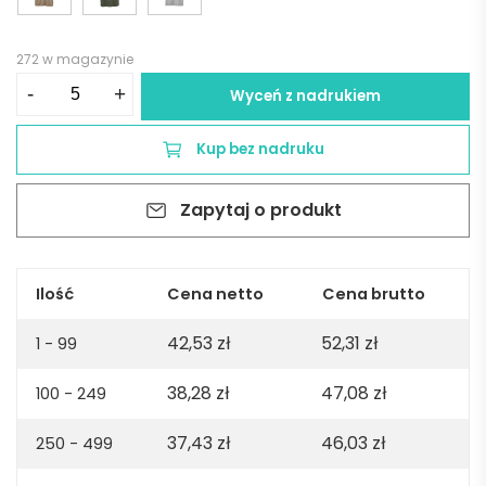
272 w magazynie
ilość
-
+
Wyceń z nadrukiem
Maya
jersey
Kup bez nadruku
t-
shirt.
Zapytaj o produkt
100%
organic
cotton.
180gsm.
Ilość
Cena netto
Cena brutto
Made
42,53
zł
52,31
zł
in
1 - 99
PT
38,28
zł
47,08
zł
100 - 249
-
White
37,43
zł
46,03
zł
250 - 499