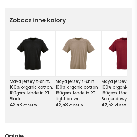
Zobacz inne kolory
Maya jersey t-shirt. 
Maya jersey t-shirt. 
Maya jersey t-shir
100% organic cotton. 
100% organic cotton. 
100% organic cott
180gsm. Made in PT - 
180gsm. Made in PT - 
180gsm. Made in P
Black
Light brown
Burgundowy
42,53
zł
42,53
zł
42,53
zł
netto
netto
netto
Opinie