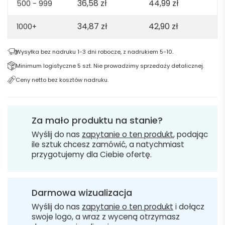
36,58
zł
44,99
zł
500 - 999
34,87
zł
42,90
zł
1000+
Wysyłka bez nadruku 1-3 dni robocze, z nadrukiem 5-10.
Minimum logistyczne 5 szt. Nie prowadzimy sprzedaży detalicznej.
Ceny netto bez kosztów nadruku.
Za mało produktu na stanie?
Wyślij do nas
zapytanie o ten produkt
, podając
ile sztuk chcesz zamówić, a natychmiast
przygotujemy dla Ciebie ofertę.
Darmowa wizualizacja
Wyślij do nas
zapytanie o ten produkt
i dołącz
swoje logo, a wraz z wyceną otrzymasz