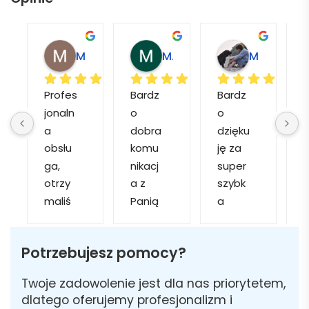
Magdalena L.
Marcin M.
Matylda M.
Profes
Bardz
Bardz
jonaln
o 
o 
o
a 
dobra 
dzięku
d
obsłu
komu
ję za 
ga, 
nikacj
super 
p
otrzy
a z 
szybk
maliś
Panią 
a 
a
my 
Martą 
obsłu
r
kilka 
✅
gę i 
cj
Potrzebujesz pomocy?
wizuali
Szybk
realiza
zacji, z 
a 
cję. 
w
Twoje zadowolenie jest dla nas priorytetem,
któryc
realiza
Został
i 
dlatego oferujemy profesjonalizm i
h 
cja ✅
am 