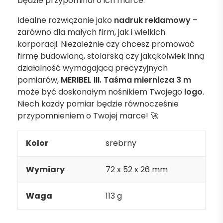
będzie przypominał o ich marce.
Idealne rozwiązanie jako
nadruk reklamowy
–
zarówno dla małych firm, jak i wielkich
korporacji. Niezależnie czy chcesz promować
firmę budowlaną, stolarską czy jakąkolwiek inną
działalność wymagającą precyzyjnych
pomiarów,
MERIBEL III. Taśma miernicza 3 m
może być doskonałym nośnikiem Twojego
logo
.
Niech każdy pomiar będzie równocześnie
przypomnieniem o Twojej marce! 🚀
Kolor
srebrny
Wymiary
72 x 52 x 26 mm
Waga
113 g