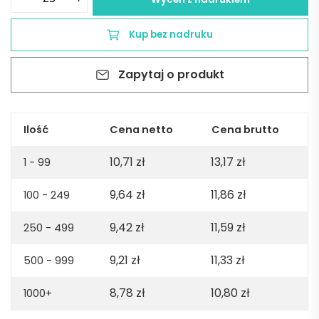
MERIBEL
III.
Kup bez nadruku
Taśma
miernicza
Zapytaj o produkt
3
m
-
Srebrna
Ilość
Cena netto
Cena brutto
10,71
zł
13,17
zł
1 - 99
9,64
zł
11,86
zł
100 - 249
9,42
zł
11,59
zł
250 - 499
9,21
zł
11,33
zł
500 - 999
8,78
zł
10,80
zł
1000+