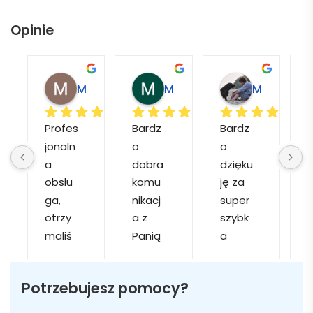
Opinie
Magdalena L.
Marcin M.
Matylda M.
Profes
Bardz
Bardz
jonaln
o 
o 
o
a 
dobra 
dzięku
d
obsłu
komu
ję za 
ga, 
nikacj
super 
p
otrzy
a z 
szybk
maliś
Panią 
a 
a
my 
Martą 
obsłu
r
kilka 
✅
gę i 
cj
Potrzebujesz pomocy?
wizuali
Szybk
realiza
zacji, z 
a 
cję. 
w