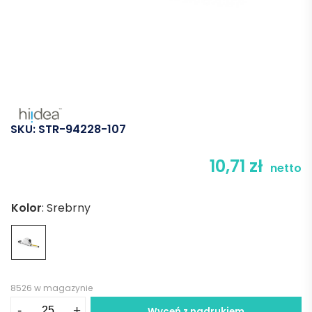
SKU:
STR-94228-107
10,71
zł
netto
Kolor
:
Srebrny
8526 w magazynie
ilość
-
+
Wyceń z nadrukiem