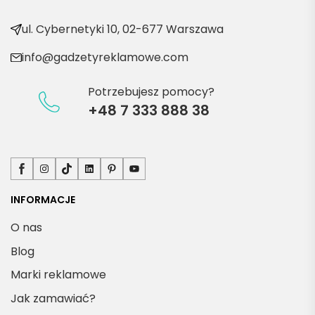
kty
ul. Cybernetyki 10, 02-677 Warszawa
info@gadzetyreklamowe.com
Potrzebujesz pomocy?
+48 7 333 888 38
Facebook
Instagram
TikTok
LinkedIn
Pinterest
YouTube
INFORMACJE
O nas
Blog
Marki reklamowe
Jak zamawiać?