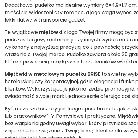
Dodatkowo, pudełko ma idealne wymiary 6×4,9×1,7 cm, d
mieści się w kieszeni czy torebce, a jego waga wynosi za
lekki i łatwy w transporcie gadżet.
Te wyjątkowe
miętówki
z logo Twojej firmy mogą być
podczas targów, konferencji czy innych wydarzeń bran
wykonany z najwyższą precyzją, co z pewnością przyci
wrażenie o Twojej marce. Pudełko zawiera około 25 g
które z pewnością znajdą swoich zwolenników wśród o
Miętówki w metalowym pudełku BRISE
to świetny wyb
hotelarskiej, czy korporacyjnej, gdzie elegancja i funk
klientów. Wykorzystując je jako narzędzie promocyjne
świadomość swojej marki, jednocześnie oferując coś sł
Być może szukasz oryginalnego sposobu na to, jak zask
lub pracowników? 💡 Pomysłowe i praktyczne,
Miętówk
bez wątpienia godny uwagi wybór, który przyniesie sze
wspomnienia związane z Twoją firmą. Idealne dla wszys