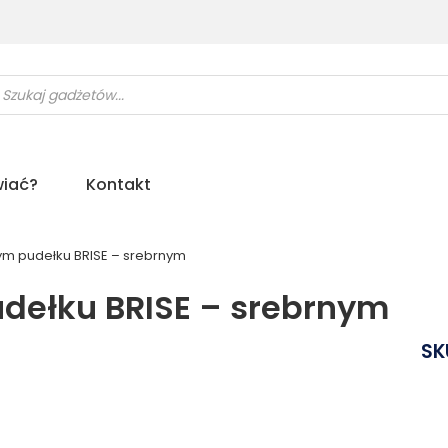
ukiwarka
uktów
iać?
Kontakt
m pudełku BRISE – srebrnym
dełku BRISE – srebrnym
SK