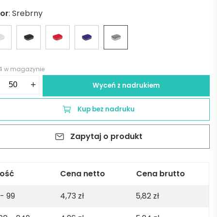
lor
:
Srebrny
4 w magazynie
ść
+
Wyceń z nadrukiem
tówki
Kup bez nadruku
talowym
ełku
Zapytaj o produkt
SE
ebrnym
lość
Cena netto
Cena brutto
 - 99
4,73
zł
5,82
zł