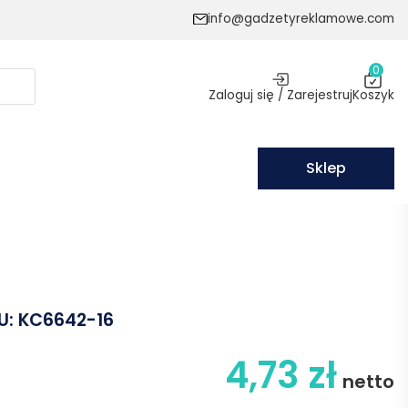
info@gadzetyreklamowe.com
0
Zaloguj się / Zarejestruj
Koszyk
Sklep
U:
KC6642-16
4,73
zł
netto