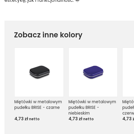
estetykę, jak i funkcjonalność. 🌟
Zobacz inne kolory
Miętówki w metalowym 
Miętówki w metalowym 
Miętó
pudełku BRISE - czarne
pudełku BRISE - 
pudełk
niebieskim
czer
4,73
zł
4,73
zł
4,73
netto
netto