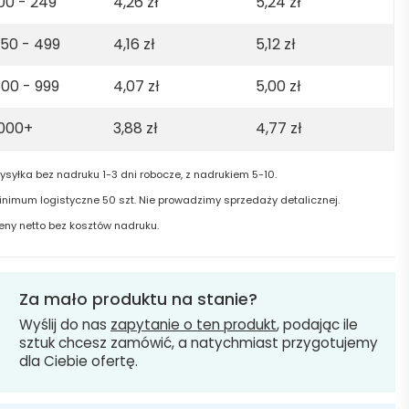
00 - 249
4,26
zł
5,24
zł
50 - 499
4,16
zł
5,12
zł
00 - 999
4,07
zł
5,00
zł
1000+
3,88
zł
4,77
zł
ysyłka bez nadruku 1-3 dni robocze, z nadrukiem 5-10.
inimum logistyczne 50 szt. Nie prowadzimy sprzedaży detalicznej.
eny netto bez kosztów nadruku.
Za mało produktu na stanie?
Wyślij do nas
zapytanie o ten produkt
, podając ile
sztuk chcesz zamówić, a natychmiast przygotujemy
dla Ciebie ofertę.