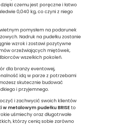
zięki czemu jest poręczne i łatwo
ledwie 0,040 kg, co czyni z niego
 świetnym pomysłem na podarunek
żowych. Nadruk na pudełku zostanie
ągnie wzrok i zostawi pozytywne
ramów orzeźwiających miętówek,
dbiorców wszelkich pokoleń.
ór dla branży eventowej,
cjonalność idą w parze z potrzebami
, możesz skutecznie budować
odkiego i przyjemnego.
oczyć i zachwycić swoich klientów
i w metalowym pudełku BRISE
to
rokie uśmiechy oraz długotrwałe
tkich, którzy cenią sobie zarówno