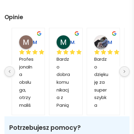
Opinie
Magdalena L.
Marcin M.
Matylda M.
Profes
Bardz
Bardz
jonaln
o 
o 
o
a 
dobra 
dzięku
d
obsłu
komu
ję za 
ga, 
nikacj
super 
p
otrzy
a z 
szybk
maliś
Panią 
a 
a
my 
Martą 
obsłu
r
kilka 
✅
gę i 
cj
Potrzebujesz pomocy?
wizuali
Szybk
realiza