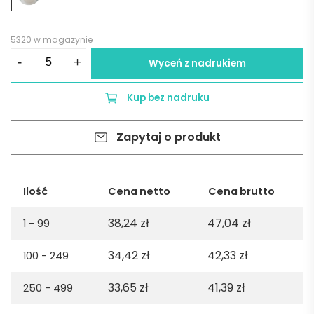
5320 w magazynie
ilość
-
+
Wyceń z nadrukiem
Miska
do
Kup bez nadruku
sałatki
-
Zapytaj o produkt
brązowa
Ilość
Cena netto
Cena brutto
38,24
zł
47,04
zł
1 - 99
34,42
zł
42,33
zł
100 - 249
33,65
zł
41,39
zł
250 - 499