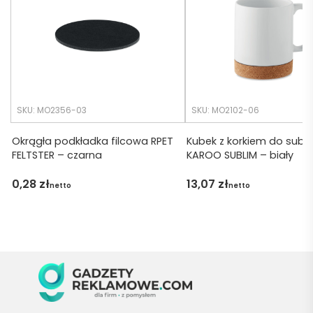
krótsz
zamó
y niż 
wiłam 
zakład
) ale 
any.
wszys
tko się 
udalo. 
SKU: MO2356-03
SKU: MO2102-06
Dzięku
ję za 
Okrągła podkładka filcowa RPET
Kubek z korkiem do subli
FELTSTER – czarna
KAROO SUBLIM – biały
obsłu
gę 
0,28
zł
13,07
zł
netto
netto
pani 
Marii T. 
Będę 
wraca
ć po 
kolejn
e 