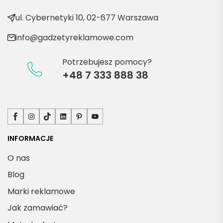
produ
kty
ul. Cybernetyki 10, 02-677 Warszawa
info@gadzetyreklamowe.com
Potrzebujesz pomocy?
+48 7 333 888 38
Facebook
Instagram
TikTok
LinkedIn
Pinterest
YouTube
INFORMACJE
O nas
Blog
Marki reklamowe
Jak zamawiać?