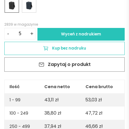
2839 w magazynie
ilość
-
+
Wyceń z nadrukiem
NIAMEY
-
Kup bez nadruku
Ciemnoszary
Zapytaj o produkt
Ilość
Cena netto
Cena brutto
43,11
zł
53,03
zł
1 - 99
38,80
zł
47,72
zł
100 - 249
37,94
zł
46,66
zł
250 - 499