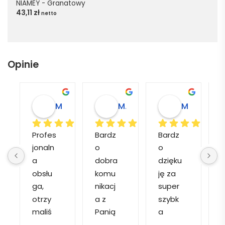
NIAMEY - Granatowy
43,11
zł
netto
Opinie
Magdalena L.
Marcin M.
Matylda M.
Profes
Bardz
Bardz
jonaln
o 
o 
o
a 
dobra 
dzięku
d
obsłu
komu
ję za 
ga, 
nikacj
super 
p
otrzy
a z 
szybk
maliś
Panią 
a 
a
my 
Martą 
obsłu
r