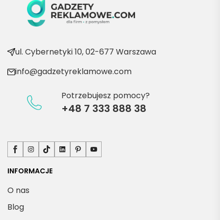
kolejn
e 
produ
kty
ul. Cybernetyki 10, 02-677 Warszawa
info@gadzetyreklamowe.com
Potrzebujesz pomocy?
+48 7 333 888 38
Facebook
Instagram
TikTok
LinkedIn
Pinterest
YouTube
INFORMACJE
O nas
Blog