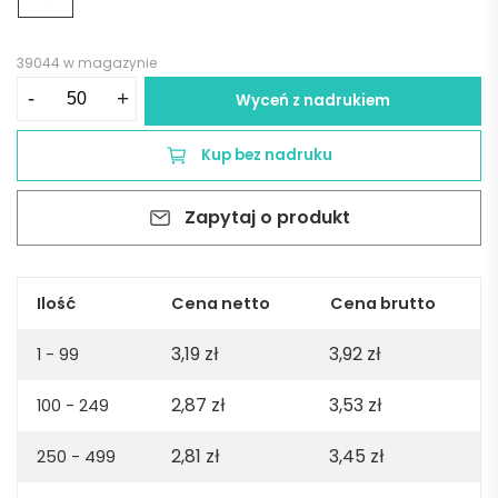
39044 w magazynie
ilość
-
+
Wyceń z nadrukiem
Notatnik
A5
Kup bez nadruku
MID
PAPER
Zapytaj o produkt
BOOK
-
beżowy
Ilość
Cena netto
Cena brutto
3,19
zł
3,92
zł
1 - 99
2,87
zł
3,53
zł
100 - 249
2,81
zł
3,45
zł
250 - 499