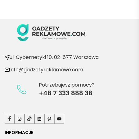
Marii T. 
Będę 
wraca
ć po 
kolejn
e 
produ
kty
ul. Cybernetyki 10, 02-677 Warszawa
info@gadzetyreklamowe.com
Potrzebujesz pomocy?
+48 7 333 888 38
Facebook
Instagram
TikTok
LinkedIn
Pinterest
YouTube
INFORMACJE