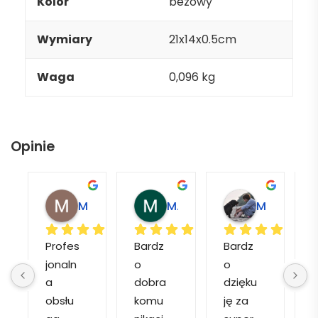
Kolor
beżowy
Wymiary
21x14x0.5cm
Waga
0,096 kg
Opinie
Magdalena L.
Marcin M.
Matylda M.
Profes
Bardz
Bardz
jonaln
o 
o 
o
a 
dobra 
dzięku
d
obsłu
komu
ję za 