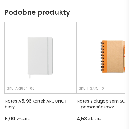
ch 
dotrz
Podobne produkty
potrz
eć ( 
eb. 
bo 
Czas 
bardz
realiza
o 
cji był 
późno 
krótsz
zamó
y niż 
wiłam 
zakład
) ale 
any.
wszys
tko się 
udalo. 
SKU: AR1804-06
SKU: IT3775-10
Dzięku
ję za 
Notes A5, 96 kartek ARCONOT –
Notes z długopisem SON
biały
– pomarańczowy
obsłu
gę 
6,00
zł
4,53
zł
netto
netto
pani 