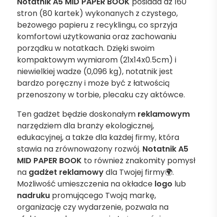
Notatnik A5 MID PAPER BOOK
posiada aż 160
stron (80 kartek) wykonanych z czystego,
beżowego papieru z recyklingu, co sprzyja
komfortowi użytkowania oraz zachowaniu
porządku w notatkach. Dzięki swoim
kompaktowym wymiarom (21x14x0.5cm) i
niewielkiej wadze (0,096 kg), notatnik jest
bardzo poręczny i może być z łatwością
przenoszony w torbie, plecaku czy aktówce.
Ten gadżet będzie doskonałym
reklamowym
narzędziem dla branży ekologicznej,
edukacyjnej, a także dla każdej firmy, która
stawia na zrównoważony rozwój.
Notatnik A5
MID PAPER BOOK
to również znakomity pomysł
na
gadżet
reklamowy
dla Twojej firmy🌍.
Możliwość umieszczenia na okładce
logo
lub
nadruku
promującego Twoją markę,
organizację czy wydarzenie, pozwala na