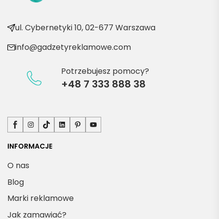
e 
produ
kty
ul. Cybernetyki 10, 02-677 Warszawa
info@gadzetyreklamowe.com
Potrzebujesz pomocy?
+48 7 333 888 38
Facebook
Instagram
TikTok
LinkedIn
Pinterest
YouTube
INFORMACJE
O nas
Blog
Marki reklamowe
Jak zamawiać?