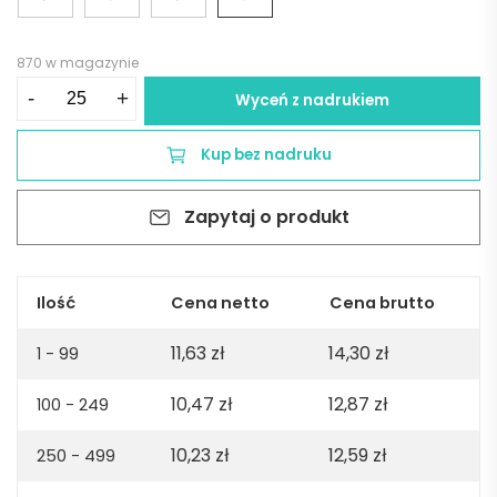
870 w magazynie
ilość
-
+
Wyceń z nadrukiem
Notes
BUMI
Kup bez nadruku
A5
-
Zapytaj o produkt
granatowy
Ilość
Cena netto
Cena brutto
11,63
zł
14,30
zł
1 - 99
10,47
zł
12,87
zł
100 - 249
10,23
zł
12,59
zł
250 - 499