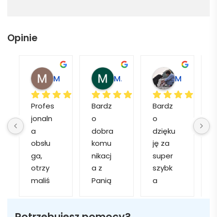
Opinie
Magdalena L.
Marcin M.
Matylda M.
Profes
Bardz
Bardz
jonaln
o 
o 
o
a 
dobra 
dzięku
d
obsłu
komu
ję za 
ga, 
nikacj
super 
p
otrzy
a z 
szybk
maliś
Panią 
a 
a
my 
Martą 
obsłu
r
kilka 
✅
gę i 
cj
Potrzebujesz pomocy?