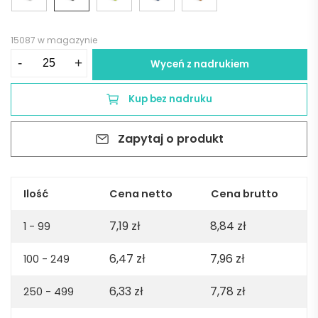
15087 w magazynie
ilość
-
+
Wyceń z nadrukiem
Notes
VITAL
Kup bez nadruku
A5
-
Zapytaj o produkt
czarny
Ilość
Cena netto
Cena brutto
7,19
zł
8,84
zł
1 - 99
6,47
zł
7,96
zł
100 - 249
6,33
zł
7,78
zł
250 - 499