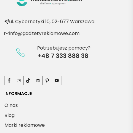
e 
produ
kty
ul. Cybernetyki 10, 02-677 Warszawa
info@gadzetyreklamowe.com
Potrzebujesz pomocy?
+48 7 333 888 38
Facebook
Instagram
TikTok
LinkedIn
Pinterest
YouTube
INFORMACJE
O nas
Blog
Marki reklamowe