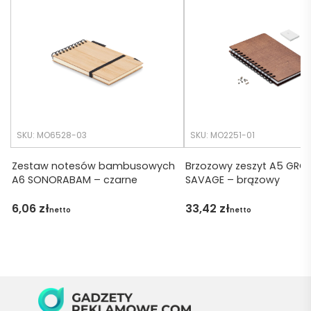
realiza
o 
cji był 
późno 
krótsz
zamó
y niż 
wiłam 
zakład
) ale 
any.
wszys
tko się 
udalo. 
SKU: MO6528-03
SKU: MO2251-01
Dzięku
ję za 
Zestaw notesów bambusowych
Brzozowy zeszyt A5 GR
A6 SONORABAM – czarne
SAVAGE – brązowy
obsłu
gę 
6,06
zł
33,42
zł
netto
netto
pani 
Marii T. 
Będę 
wraca
ć po 
kolejn