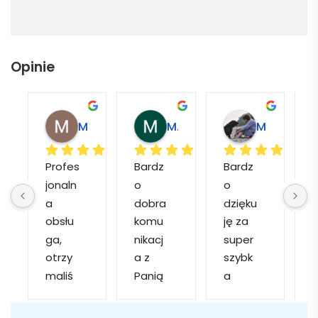
Opinie
Magdalena L.
Marcin M.
Matylda M.
Profes
Bardz
Bardz
jonaln
o 
o 
o
a 
dobra 
dzięku
d
obsłu
komu
ję za 
ga, 
nikacj
super 
p
otrzy
a z 
szybk
maliś
Panią 
a 
a
my 
Martą 
obsłu
r
kilka 
✅
gę i 
cj