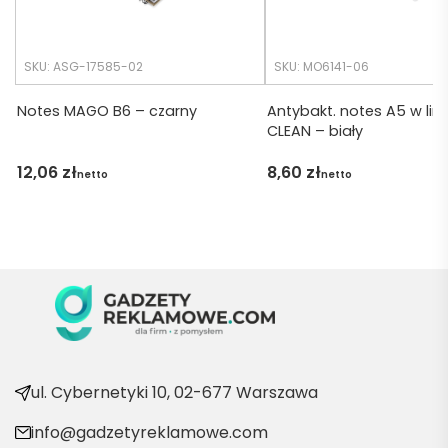
any.
wszys
tko się 
udalo. 
SKU: ASG-17585-02
SKU: MO6141-06
Dzięku
ję za 
Notes MAGO B6 – czarny
Antybakt. notes A5 w lin
CLEAN – biały
obsłu
gę 
12,06
zł
8,60
zł
netto
netto
pani 
Marii T. 
Będę 
wraca
ć po 
kolejn
e 
produ
kty
ul. Cybernetyki 10, 02-677 Warszawa
info@gadzetyreklamowe.com