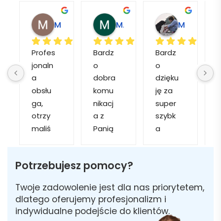
Magdalena L.
Marcin M.
Matylda M.
Profes
Bardz
Bardz
jonaln
o 
o 
o
a 
dobra 
dzięku
d
obsłu
komu
ję za 
ga, 
nikacj
super 
p
otrzy
a z 
szybk
maliś
Panią 
a 
a
my 
Martą 
obsłu
r
kilka 
✅
gę i 
cj
Potrzebujesz pomocy?
wizuali
Szybk
realiza
zacji, z 
a 
cję. 
w
Twoje zadowolenie jest dla nas priorytetem,
któryc
realiza
Został
i 
dlatego oferujemy profesjonalizm i
h 
cja ✅
am 
indywidualne podejście do klientów.
mogliś
Szybk
poinfo
a