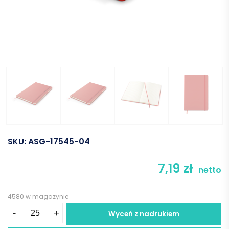
SKU:
ASG-17545-04
7,19
zł
netto
4580 w magazynie
ilość
-
+
Wyceń z nadrukiem
Notes