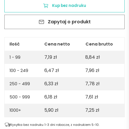
VITAL
Kup bez nadruku
A5
-
Zapytaj o produkt
czerwony
Ilość
Cena netto
Cena brutto
7,19
zł
8,84
zł
1 - 99
6,47
zł
7,96
zł
100 - 249
6,33
zł
7,78
zł
250 - 499
6,18
zł
7,61
zł
500 - 999
5,90
zł
7,25
zł
1000+
Wysyłka bez nadruku 1-3 dni robocze, z nadrukiem 5-10.