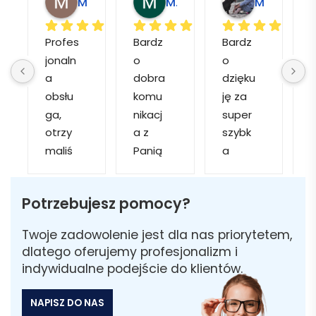
Magdalena L.
Marcin M.
Matylda M.
Profes
Bardz
Bardz
jonaln
o 
o 
o
a 
dobra 
dzięku
d
obsłu
komu
ję za 
ga, 
nikacj
super 
p
otrzy
a z 
szybk
maliś
Panią 
a 
a
my 
Martą 
obsłu
r
kilka 
✅
gę i 
cj
Potrzebujesz pomocy?
wizuali
Szybk
realiza
zacji, z 
a 
cję. 
w
Twoje zadowolenie jest dla nas priorytetem,
któryc
realiza
Został
i 
dlatego oferujemy profesjonalizm i
h 
cja ✅
am 
indywidualne podejście do klientów.
mogliś
Szybk
poinfo
a
my 
a 
rmow
NAPISZ DO NAS
sobie 
dosta
ana 