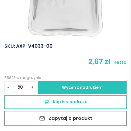
SKU:
AXP-V4033-00
2,67
zł
netto
55823 w magazynie
ilość
-
+
Wyceń z nadrukiem
Ogrzewacz
do
Kup bez nadruku
rąk
-
Zapytaj o produkt
neutralny