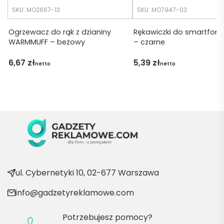
udalo. 
SKU: MO2667-13
SKU: MO7947-03
Dzięku
ję za 
Ogrzewacz do rąk z dzianiny
Rękawiczki do smartfon
WARMMUFF – beżowy
– czarne
obsłu
gę 
6,67
zł
5,39
zł
netto
netto
pani 
Marii T. 
Będę 
wraca
ć po 
kolejn
e 
produ
kty
ul. Cybernetyki 10, 02-677 Warszawa
info@gadzetyreklamowe.com
Potrzebujesz pomocy?