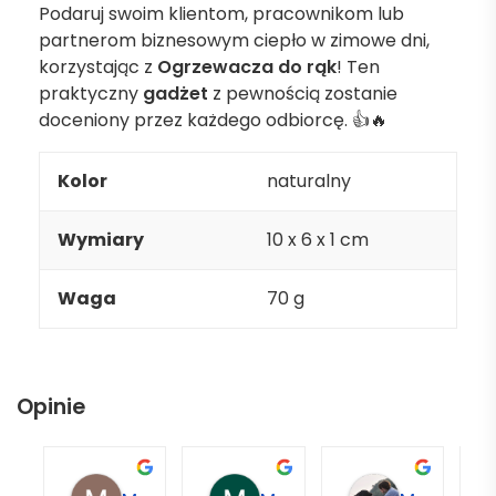
Podaruj swoim klientom, pracownikom lub
partnerom biznesowym ciepło w zimowe dni,
korzystając z
Ogrzewacza do rąk
! Ten
praktyczny
gadżet
z pewnością zostanie
doceniony przez każdego odbiorcę. 👍🔥
Kolor
naturalny
Wymiary
10 x 6 x 1 cm
Waga
70 g
Opinie