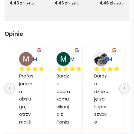
4,46
zł
4,46
zł
4,46
zł
netto
netto
netto
Opinie
Magdalena L.
Marcin M.
Matylda M.
Profes
Bardz
Bardz
jonaln
o 
o 
o
a 
dobra 
dzięku
d
obsłu
komu
ję za 
ga, 
nikacj
super 
p
otrzy
a z 
szybk
maliś
Panią 
a 
a
my 
Martą 
obsłu
r