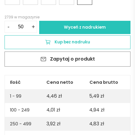
2739 w magazynie
ilość
-
+
Wyceń z nadrukiem
Ołówek
wieczny
Kup bez nadruku
z
miarką
Zapytaj o produkt
DRAWI
-
żółty
Ilość
Cena netto
Cena brutto
4,46
zł
5,49
zł
1 - 99
4,01
zł
4,94
zł
100 - 249
3,92
zł
4,83
zł
250 - 499