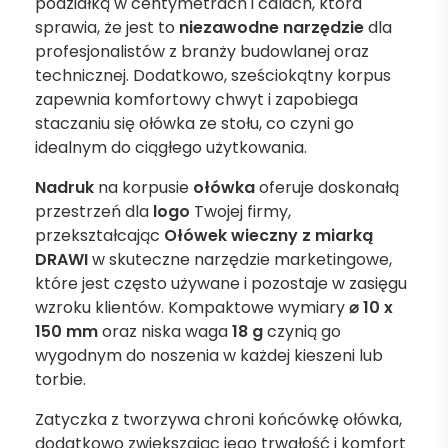
podziałką w centymetrach i calach, która
sprawia, że jest to
niezawodne narzędzie
dla
profesjonalistów z branży budowlanej oraz
technicznej. Dodatkowo, sześciokątny korpus
zapewnia komfortowy chwyt i zapobiega
staczaniu się ołówka ze stołu, co czyni go
idealnym do ciągłego użytkowania.
Nadruk
na korpusie
ołówka
oferuje doskonałą
przestrzeń dla
logo
Twojej firmy,
przekształcając
Ołówek wieczny z miarką
DRAWI
w skuteczne narzędzie marketingowe,
które jest często używane i pozostaje w zasięgu
wzroku klientów. Kompaktowe wymiary
⌀ 10 x
150 mm
oraz niska waga
18 g
czynią go
wygodnym do noszenia w każdej kieszeni lub
torbie.
Zatyczka z tworzywa chroni końcówkę ołówka,
dodatkowo zwiększając jego trwałość i komfort