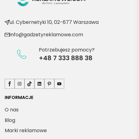
kolejn
e 
produ
ul. Cybernetyki 10, 02-677 Warszawa
kty
info@gadzetyreklamowe.com
Potrzebujesz pomocy?
+48 7 333 888 38
Facebook
Instagram
TikTok
LinkedIn
Pinterest
YouTube
INFORMACJE
O nas
Blog
Marki reklamowe