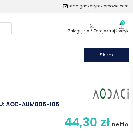
info@gadzetyreklamowe.com
0
Zaloguj się / Zarejestruj
Koszyk
Sklep
U:
AOD-AUM005-105
44,30
zł
netto