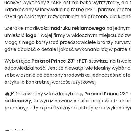
uchwyt wykonany z rABS jest nie tylko wytrzymały, ale
Zapakowany w indywidualną torbę rPET, parasol prezen
czyni go świetnym rozwiązaniem na prezenty dla klien
Szerokie możliwości
nadruku reklamowego
na jednym z
umieścić
logo
Twojej firmy w widocznym miejscu, co z
Mogą z niego korzystać przedstawiciele branży turystycz
gdzie dbałość o detale i jakość wykonania idą w parze z
Wybierając
Parasol Prince 23″ rPET
, stawiasz na trwało
odpowiedzialność. Jest to niewątpliwie idealny wybór d
zobowiązanie do ochrony środowiska, jednocześnie of
artykuł o konkretnej wartości użytkowej.
🌧️🌿 Niezawodny w każdej sytuacji,
Parasol Prince 23″ 
reklamowy
; to wyraz nowoczesności i odpowiedzialnoś
promocyjne tym praktycznym i estetycznie wykonan