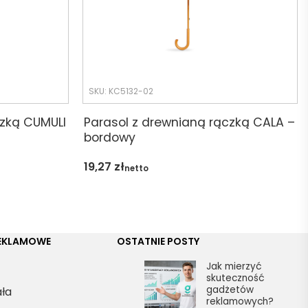
SKU: KC5132-02
czką CUMULI
Parasol z drewnianą rączką CALA –
bordowy
19,27
zł
netto
REKLAMOWE
OSTATNIE POSTY
Jak mierzyć
skuteczność
gadżetów
ała
reklamowych?