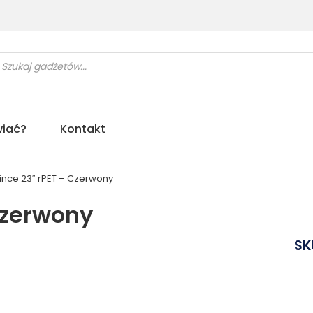
ukiwarka
uktów
iać?
Kontakt
rince 23″ rPET – Czerwony
Czerwony
SK