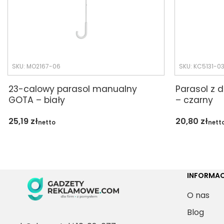
SKU: MO2167-06
SKU: KC5131-0
23-calowy parasol manualny
Parasol z 
GOTA – biały
– czarny
25,19
zł
20,80
zł
netto
nett
INFORMAC
O nas
Blog