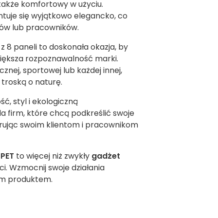
 także komfortowy w użyciu.
tuje się wyjątkowo elegancko, co
tów lub pracowników.
 8 paneli to doskonała okazja, by
większa rozpoznawalność marki.
nej, sportowej lub każdej innej,
 troską o naturę.
ść, styl i ekologiczną
la firm, które chcą podkreślić swoje
erując swoim klientom i pracownikom
rPET
to więcej niż zwykły
gadżet
ci. Wzmocnij swoje działania
ym produktem.