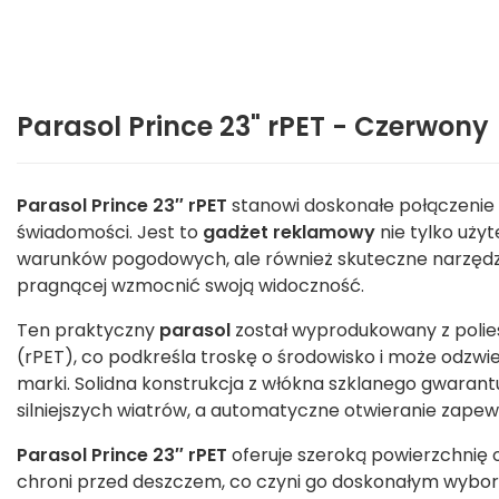
Parasol Prince 23" rPET - Czerwony
Parasol Prince 23″ rPET
stanowi doskonałe połączenie fu
świadomości. Jest to
gadżet reklamowy
nie tylko uży
warunków pogodowych, ale również skuteczne narzędzi
pragnącej wzmocnić swoją widoczność.
Ten praktyczny
parasol
został wyprodukowany z polie
(rPET), co podkreśla troskę o środowisko i może odzwi
marki. Solidna konstrukcja z włókna szklanego gwaran
silniejszych wiatrów, a automatyczne otwieranie zapewn
Parasol Prince 23″ rPET
oferuje szeroką powierzchnię o
chroni przed deszczem, co czyni go doskonałym wybo