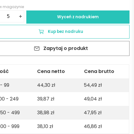
 w magazynie
ść
+
Wyceń z nadrukiem
asol
nce
Kup bez nadruku
T
Zapytaj o produkt
erwony
lość
Cena netto
Cena brutto
 - 99
44,30
zł
54,49
zł
00 - 249
39,87
zł
49,04
zł
50 - 499
38,98
zł
47,95
zł
00 - 999
38,10
zł
46,86
zł