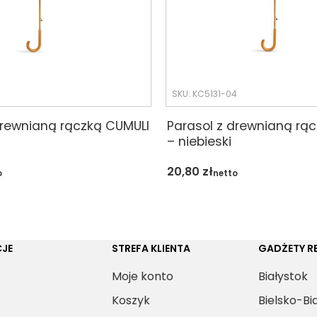
3
SKU: KC5131-04
drewnianą rączką CUMULI
Parasol z drewnianą rą
– niebieski
20,80
zł
o
netto
JE
STREFA KLIENTA
GADŻETY 
Moje konto
Białystok
Koszyk
Bielsko-Bi