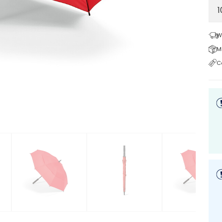
W
M
C