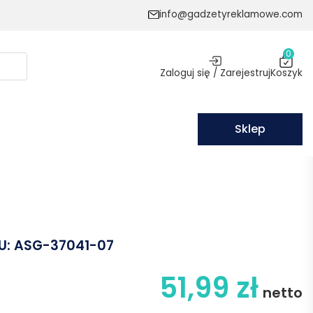
info@gadzetyreklamowe.com
0
Zaloguj się / Zarejestruj
Koszyk
Sklep
U:
ASG-37041-07
51,99
zł
netto