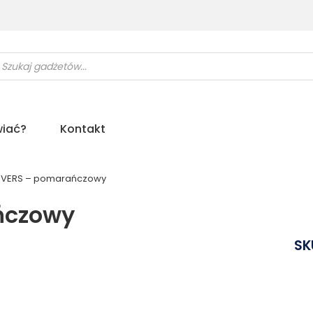
ukiwarka
uktów
iać?
Kontakt
REVERS – pomarańczowy
ńczowy
SK