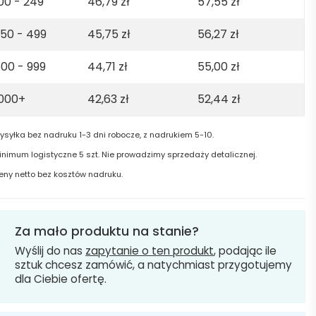
00 - 249
46,79
zł
57,55
zł
50 - 499
45,75
zł
56,27
zł
00 - 999
44,71
zł
55,00
zł
1000+
42,63
zł
52,44
zł
ysyłka bez nadruku 1-3 dni robocze, z nadrukiem 5-10.
inimum logistyczne 5 szt. Nie prowadzimy sprzedaży detalicznej.
eny netto bez kosztów nadruku.
Za mało produktu na stanie?
Wyślij do nas
zapytanie o ten produkt
, podając ile
sztuk chcesz zamówić, a natychmiast przygotujemy
dla Ciebie ofertę.