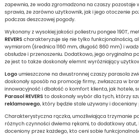
zapewnia, że woda zgromadzona na czaszy pozostaje w
sprawia, że zarówno użytkownik, jak i jego otoczenie po
podczas deszczowej pogody.
Wykonany z wysokiej jakości poliestru pongee 190T, me
REVERS
charakteryzuje się nie tylko funkcjonalnością, a
wymiarom (średnica 1160 mm, długość 860 mm) i wadze
obsłudze i przenoszeniu. Dodatkowo, jego oryginalna 
że jest to także doskonały elemnt wyróżniający użytkow
Logo
umieszczone na dwustronnej czaszy parasola zwi
doskonały sposób na promocję firmy, zwłaszcza w bran
innowacyjność i dbałość o komfort klienta, jak hotele,
Parasol REVERS
to doskonały wybór dla tych, którzy s
reklamowego
, który będzie stale używany i doceniany
Charakterystyczna rączka, umożliwiająca trzymanie 
różnych czynności dwiema rękami, to dodatkowy atut, 
doceniony przez każdego, kto ceni sobie funkcjonalnoś