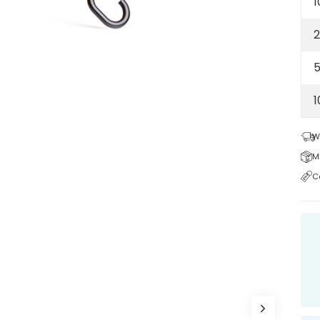
1
2
5
W
M
C