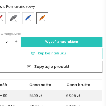
lor
:
Pomarańczowy
6 w magazynie
ść
+
Wyceń z nadrukiem
asol
VERS
Kup bez nadruku
marańczowy
Zapytaj o produkt
lość
Cena netto
Cena brutto
 - 99
51,99
zł
63,95
zł