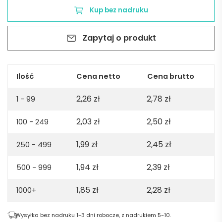
antystresowa
Kup bez nadruku
DESCANSO
-
Zapytaj o produkt
biała
Ilość
Cena netto
Cena brutto
2,26
zł
2,78
zł
1 - 99
2,03
zł
2,50
zł
100 - 249
1,99
zł
2,45
zł
250 - 499
1,94
zł
2,39
zł
500 - 999
1,85
zł
2,28
zł
1000+
Wysyłka bez nadruku 1-3 dni robocze, z nadrukiem 5-10.