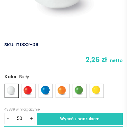
SKU:
IT1332-06
2,26
zł
netto
Kolor
:
Biały
43839 w magazynie
ilość
-
+
Wyceń z nadrukiem
Piłka