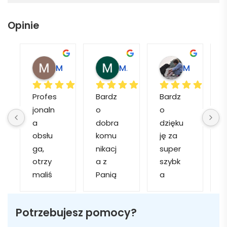
Opinie
Magdalena L.
Marcin M.
Matylda M.
Profes
Bardz
Bardz
jonaln
o 
o 
o
a 
dobra 
dzięku
d
obsłu
komu
ję za 
ga, 
nikacj
super 
p
otrzy
a z 
szybk
maliś
Panią 
a 
a
my 
Martą 
obsłu
r
kilka 
✅
gę i 
cj
Potrzebujesz pomocy?
wizuali
Szybk
realiza
zacji, z 
a 
cję. 
w