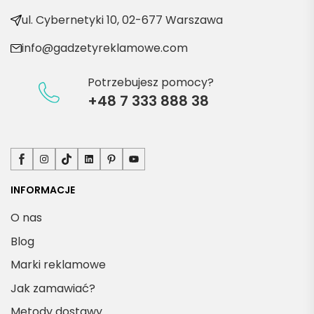
kty
ul. Cybernetyki 10, 02-677 Warszawa
info@gadzetyreklamowe.com
Potrzebujesz pomocy?
+48 7 333 888 38
Facebook
Instagram
TikTok
LinkedIn
Pinterest
YouTube
INFORMACJE
O nas
Blog
Marki reklamowe
Jak zamawiać?
Metody dostawy