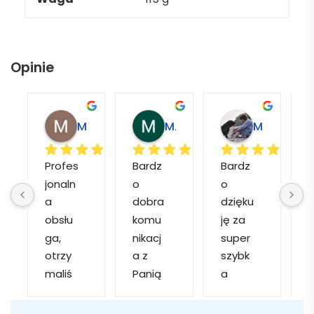
Opinie
Magdalena L.
Marcin M.
Matylda M.
Profes
Bardz
Bardz
jonaln
o 
o 
o
a 
dobra 
dzięku
d
obsłu
komu
ję za 
ga, 
nikacj
super 
p
otrzy
a z 
szybk
maliś
Panią 
a 
a
my 
Martą 
obsłu
r
kilka 
✅
gę i 
cj