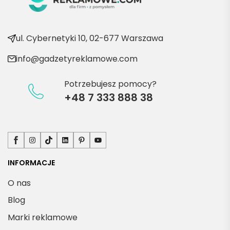
e 
produ
kty
ul. Cybernetyki 10, 02-677 Warszawa
info@gadzetyreklamowe.com
Potrzebujesz pomocy?
+48 7 333 888 38
Facebook
Instagram
TikTok
LinkedIn
Pinterest
YouTube
INFORMACJE
O nas
Blog
Marki reklamowe