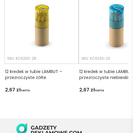
realiza
o 
cji był 
późno 
krótsz
zamó
y niż 
wiłam 
zakład
) ale 
any.
wszys
tko się 
udalo. 
SKU: KC6230-28
SKU: KC6230-23
Dzięku
ję za 
12 kredek w tubie LAMBUT –
12 kredek w tubie LAMBUT
przezroczyste żółte
przezroczyste niebieskie
obsłu
gę 
2,67
zł
2,67
zł
netto
netto
pani 
Marii T. 
Będę 
wraca
ć po 
kolejn