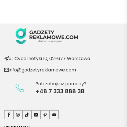
Marii T. 
Będę 
wraca
ć po 
kolejn
e 
produ
kty
ul. Cybernetyki 10, 02-677 Warszawa
info@gadzetyreklamowe.com
Potrzebujesz pomocy?
+48 7 333 888 38
Facebook
Instagram
TikTok
LinkedIn
Pinterest
YouTube