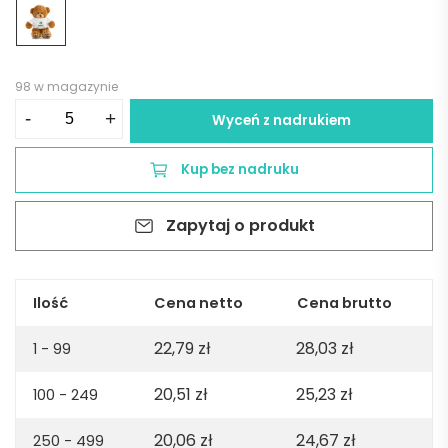
98 w magazynie
ilość
-
+
Wyceń z nadrukiem
Pluszowy
miś
Kup bez nadruku
|
Denis
Zapytaj o produkt
-
brązowy
Ilość
Cena netto
Cena brutto
22,79
zł
28,03
zł
1 - 99
20,51
zł
25,23
zł
100 - 249
20,06
zł
24,67
zł
250 - 499