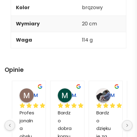
Kolor
brązowy
Wymiary
20 cm
Waga
114 g
Opinie
Magdalena L.
Marcin M.
Matylda M.
Profes
Bardz
Bardz
jonaln
o 
o 
o
a 
dobra 
dzięku
d
obsłu
komu
ję za 