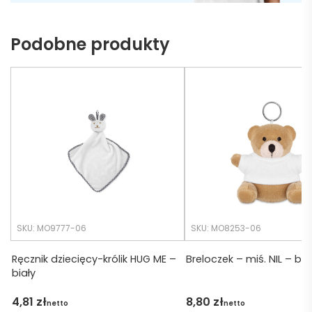
naszy
nie 
ch 
dotrz
Podobne produkty
potrz
eć ( 
eb. 
bo 
Czas 
bardz
realiza
o 
cji był 
późno 
krótsz
zamó
y niż 
wiłam 
zakład
) ale 
any.
wszys
tko się 
udalo. 
SKU: MO9777-06
SKU: MO8253-06
Dzięku
ję za 
Ręcznik dziecięcy-królik HUG ME –
Breloczek – miś. NIL – bia
biały
obsłu
gę 
4,81
zł
8,80
zł
netto
netto
pani 