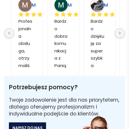
Magdalena L.
Marcin M.
Matylda M.
Profes
Bardz
Bardz
jonaln
o 
o 
o
a 
dobra 
dzięku
d
obsłu
komu
ję za 
ga, 
nikacj
super 
p
otrzy
a z 
szybk
maliś
Panią 
a 
a
my 
Martą 
obsłu
r
kilka 
✅
gę i 
cj
Potrzebujesz pomocy?
wizuali
Szybk
realiza
zacji, z 
a 
cję. 
w
Twoje zadowolenie jest dla nas priorytetem,
któryc
realiza
Został
i 
dlatego oferujemy profesjonalizm i
h 
cja ✅
am 
indywidualne podejście do klientów.
mogliś
Szybk
poinfo
a
my 
a 
rmow
NAPISZ DO NAS