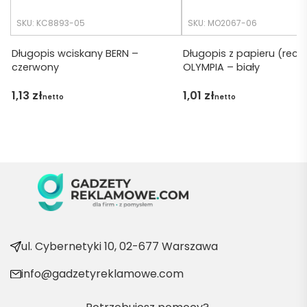
udalo. 
SKU: KC8893-05
SKU: MO2067-06
Dzięku
ję za 
Długopis wciskany BERN –
Długopis z papieru (recyk
czerwony
OLYMPIA – biały
obsłu
gę 
1,13
zł
1,01
zł
netto
netto
pani 
Marii T. 
Będę 
wraca
ć po 
kolejn
e 
produ
kty
ul. Cybernetyki 10, 02-677 Warszawa
info@gadzetyreklamowe.com