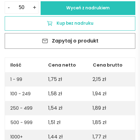
ilość
-
+
Wyceń z nadrukiem
POPPINS.
Aluminiowy
Kup bez nadruku
długopis
o
Zapytaj o produkt
gumowym
wykończeniu
-
szary
Ilość
Cena netto
Cena brutto
1,75
zł
2,15
zł
1 - 99
1,58
zł
1,94
zł
100 - 249
1,54
zł
1,89
zł
250 - 499
1,51
zł
1,85
zł
500 - 999
1,44
zł
1,77
zł
1000+