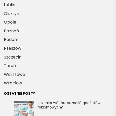
d
e 
Lublin
a
w
Olsztyn
ny
sz
Opole
.
ys
tk
Poznań
o 
Radom
si
Rzeszów
ę 
u
Szczecin
d
Toruń
al
Warszawa
o. 
D
Wrocław
zi
OSTATNIE POSTY
ęk
uj
Jak mierzyć skuteczność gadżetów
reklamowych?
ę 
z