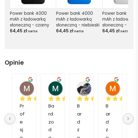
Power bank 4000 
Power bank 4000 
Power bank 4000
mAh z ładowarką 
mAh z ładowarką 
mAh z ładowarką 
słoneczną - czarny
słoneczną - niebieski
słoneczną - sreb
64,45
zł
64,45
zł
64,45
zł
netto
netto
netto
Opinie
Magdalena L.
Marcin M.
Matylda M.
Muzeum
Pr
Ba
B
B
P
of
rd
ar
ar
o
e
zo 
d
d
e
sj
d
z
z
c
o
o
o 
o 
a