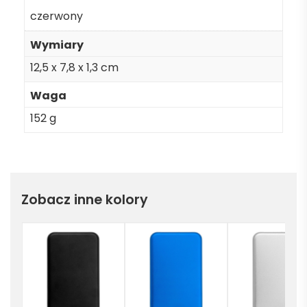
czerwony
Wymiary
12,5 x 7,8 x 1,3 cm
Waga
152 g
Zobacz inne kolory