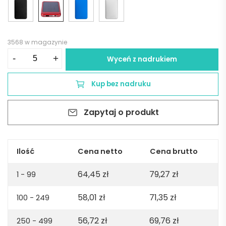
3568 w magazynie
ilość
-
+
Wyceń z nadrukiem
Power
bank
Kup bez nadruku
4000
mAh
Zapytaj o produkt
z
ładowarką
słoneczną
-
Ilość
Cena netto
Cena brutto
czerwony
64,45
zł
79,27
zł
1 - 99
58,01
zł
71,35
zł
100 - 249
56,72
zł
69,76
zł
250 - 499