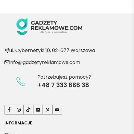
Będę 
wraca
ć po 
kolejn
e 
produ
kty
ul. Cybernetyki 10, 02-677 Warszawa
info@gadzetyreklamowe.com
Potrzebujesz pomocy?
+48 7 333 888 38
Facebook
Instagram
TikTok
LinkedIn
Pinterest
YouTube
INFORMACJE