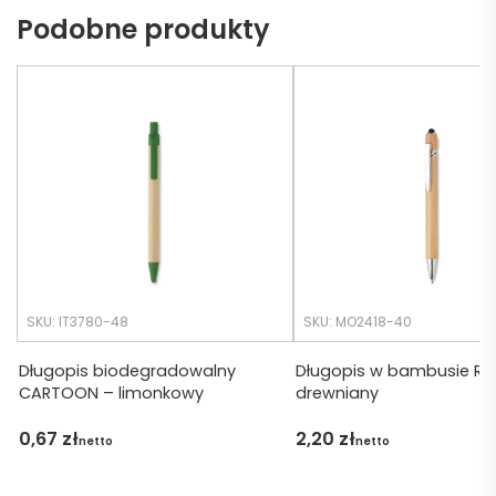
Podobne produkty
potrz
eć ( 
eb. 
bo 
Czas 
bardz
realiza
o 
cji był 
późno 
krótsz
zamó
y niż 
wiłam 
zakład
) ale 
any.
wszys
tko się 
udalo. 
SKU: IT3780-48
SKU: MO2418-40
Dzięku
ję za 
Długopis biodegradowalny
Długopis w bambusie RE
CARTOON – limonkowy
drewniany
obsłu
gę 
0,67
zł
2,20
zł
netto
netto
pani 
Marii T. 