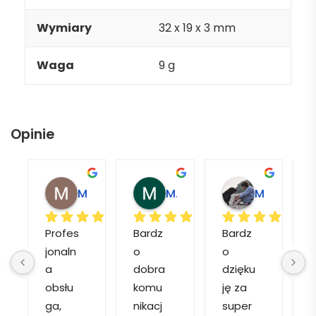
Wymiary
32 x 19 x 3 mm
Waga
9 g
Opinie
Magdalena L.
Marcin M.
Matylda M.
Profes
Bardz
Bardz
jonaln
o 
o 
o
a 
dobra 
dzięku
d
obsłu
komu
ję za 
ga, 
nikacj
super 
p