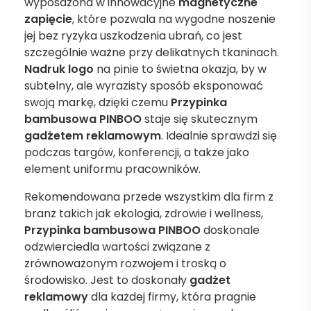
wyposażona w innowacyjne
magnetyczne
zapięcie
, które pozwala na wygodne noszenie
jej bez ryzyka uszkodzenia ubrań, co jest
szczególnie ważne przy delikatnych tkaninach.
Nadruk
logo
na pinie to świetna okazja, by w
subtelny, ale wyrazisty sposób eksponować
swoją markę, dzięki czemu
Przypinka
bambusowa PINBOO
staje się skutecznym
gadżetem reklamowym
. Idealnie sprawdzi się
podczas targów, konferencji, a także jako
element uniformu pracowników.
Rekomendowana przede wszystkim dla firm z
branż takich jak ekologia, zdrowie i wellness,
Przypinka bambusowa PINBOO
doskonale
odzwierciedla wartości związane z
zrównoważonym rozwojem i troską o
środowisko. Jest to doskonały
gadżet
reklamowy
dla każdej firmy, która pragnie