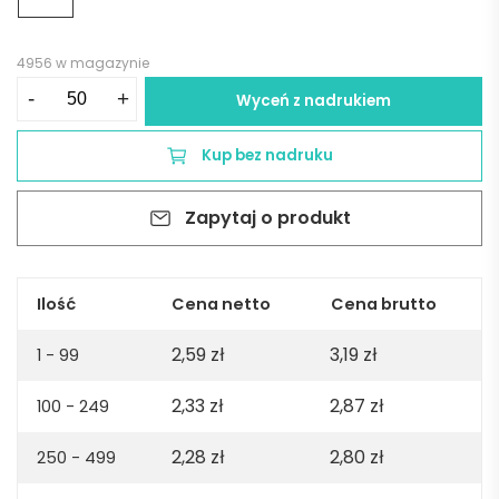
4956 w magazynie
ilość
-
+
Wyceń z nadrukiem
Przypinka
bambusowa
Kup bez nadruku
PINBOO
-
Zapytaj o produkt
beżowa
Ilość
Cena netto
Cena brutto
2,59
zł
3,19
zł
1 - 99
2,33
zł
2,87
zł
100 - 249
2,28
zł
2,80
zł
250 - 499