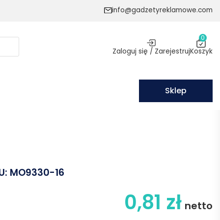
info@gadzetyreklamowe.com
0
Zaloguj się / Zarejestruj
Koszyk
Sklep
U:
MO9330-16
0,81
zł
netto