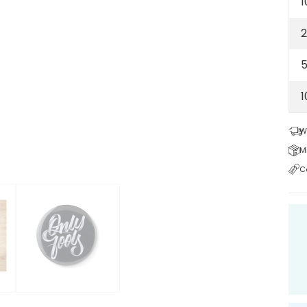
1
2
5
W
M
C