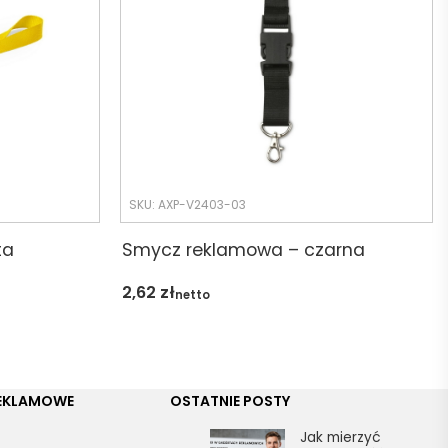
SKU: AXP-V2403-03
ta
Smycz reklamowa – czarna
2,62
zł
netto
REKLAMOWE
OSTATNIE POSTY
Jak mierzyć