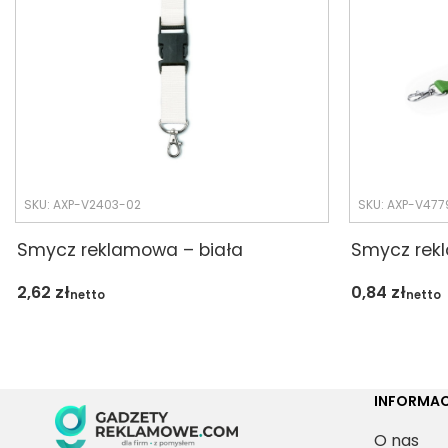
SKU: AXP-V2403-02
SKU: AXP-V477
Smycz reklamowa – biała
Smycz rek
2,62
zł
0,84
zł
netto
netto
INFORMAC
O nas