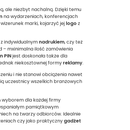
ną, ale niezbyt nachalną. Dzięki temu
m
na wydarzeniach, konferencjach
izerunek marki, kojarzyć jej
logo
z
e z indywidualnym
nadrukiem
, czy też
 – mxinimalna ilość zamówienia
n PIN
jest doskonała także dla
 jednak niekosztownej formy
reklamy
.
szeniu i nie stanowi obciążenia nawet
ią uczestnicy wszelkich branżowych
m
wyborem dla każdej firmy
e wspaniałym pamiątkowym
miech na twarzy odbiorców. Idealnie
rzeniach czy jako praktyczny
gadżet