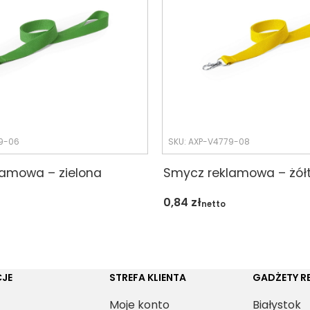
9-06
SKU: AXP-V4779-08
lamowa – zielona
Smycz reklamowa – żół
0,84
zł
netto
JE
STREFA KLIENTA
GADŻETY 
Moje konto
Białystok