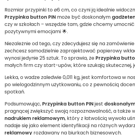
Rozmiar przypinki to ø6 cm, co czyni ją idealnie widocz
Przypinka button PIN
może być doskonałym
gadżete
czy w szkołach – wszędzie tam, gdzie chcemy umocnić w
pozytywnymi emocjami 🌟.
Niezależnie od tego, czy zdecydujesz się na zamówieni
zechcesz samodzielnie zaprojektować papierowy wkład
wynosi jedynie 25 sztuk. To sprawia, że
Przypinka butto
małych firm czy start-upów, które szukają skutecznej,
Lekka, o wadze zaledwie 0,011 kg, jest komfortowa w no
po wielogodzinnym użytkowaniu, co z pewnością docen
spotkań.
Podsumowując,
Przypinka button PIN
jest
doskonały
pragnącej zwiększyć swoją rozpoznawalność, a takż
nadrukiem reklamowym
, który z łatwością wywoła uś
nadaje się jako element identyfikacji na różnych wyda
reklamowy
rozdawany na biurkach biznesowych.