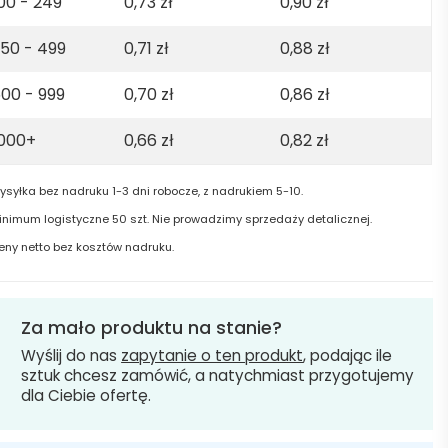
00 - 249
0,73
zł
0,90
zł
50 - 499
0,71
zł
0,88
zł
00 - 999
0,70
zł
0,86
zł
1000+
0,66
zł
0,82
zł
ysyłka bez nadruku 1-3 dni robocze, z nadrukiem 5-10.
inimum logistyczne 50 szt. Nie prowadzimy sprzedaży detalicznej.
eny netto bez kosztów nadruku.
Za mało produktu na stanie?
Wyślij do nas
zapytanie o ten produkt
, podając ile
sztuk chcesz zamówić, a natychmiast przygotujemy
dla Ciebie ofertę.