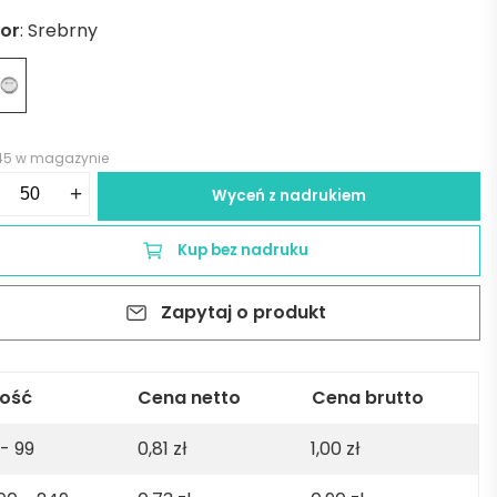
lor
:
Srebrny
45 w magazynie
ść
+
Wyceń z nadrukiem
ypinka
ton
Kup bez nadruku
Zapytaj o produkt
brna
lość
Cena netto
Cena brutto
 - 99
0,81
zł
1,00
zł