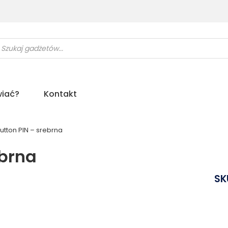
ukiwarka
uktów
iać?
Kontakt
utton PIN – srebrna
ebrna
SK