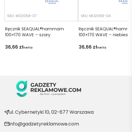
tko się 
udalo. 
SKU: MO2058-07
SKU: MO2058-04
Dzięku
ję za 
Ręcznik SEAQUAL®hammam
Ręcznik SEAQUAL®ham
100×170 WAVE – szary
100×170 WAVE – niebieski
obsłu
gę 
36,66
zł
36,66
zł
netto
netto
pani 
Marii T. 
Będę 
wraca
ć po 
kolejn
e 
produ
kty
ul. Cybernetyki 10, 02-677 Warszawa
info@gadzetyreklamowe.com