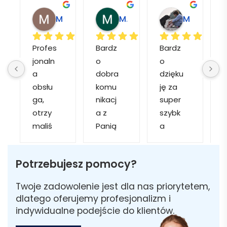
Magdalena L.
Marcin M.
Matylda M.
Profes
Bardz
Bardz
jonaln
o 
o 
o
a 
dobra 
dzięku
d
obsłu
komu
ję za 
ga, 
nikacj
super 
p
otrzy
a z 
szybk
maliś
Panią 
a 
a
my 
Martą 
obsłu
r
kilka 
✅
gę i 
cj
Potrzebujesz pomocy?
wizuali
Szybk
realiza
zacji, z 
a 
cję. 
w
Twoje zadowolenie jest dla nas priorytetem,
któryc
realiza
Został
i 
dlatego oferujemy profesjonalizm i
h 
cja ✅
am 
indywidualne podejście do klientów.
mogliś
Szybk
poinfo
a