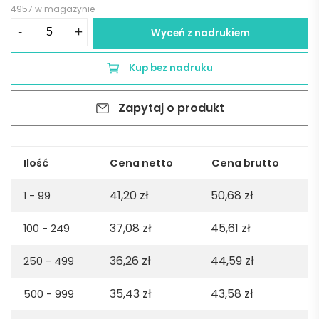
4957 w magazynie
ilość
-
+
Wyceń z nadrukiem
Ręcznik
Donatello
Kup bez nadruku
XL
bawełna
Zapytaj o produkt
z
recyklingu
370
gsm
Ilość
Cena netto
Cena brutto
EU
41,20
zł
50,68
zł
-
1 - 99
granatowy
37,08
zł
45,61
zł
100 - 249
36,26
zł
44,59
zł
250 - 499
35,43
zł
43,58
zł
500 - 999