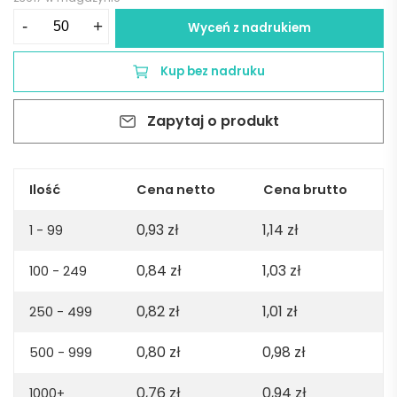
ilość
-
+
Wyceń z nadrukiem
Smycz
20mm
Kup bez nadruku
SIMPLE
LANY
Zapytaj o produkt
-
niebieska
Ilość
Cena netto
Cena brutto
0,93
zł
1,14
zł
1 - 99
0,84
zł
1,03
zł
100 - 249
0,82
zł
1,01
zł
250 - 499
0,80
zł
0,98
zł
500 - 999
0,76
zł
0,94
zł
1000+