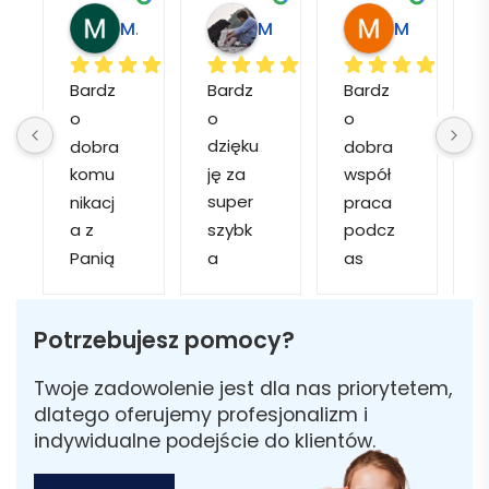
agdalena L.
Marcin M.
Matylda M.
Muzeum Miasta M.
Bardz
Bardz
Bardz
o 
o 
o 
a
dobra 
dzięku
dobra 
komu
ję za 
współ
o
nikacj
super 
praca 
d
a z 
szybk
podcz
Panią 
a 
as 
k
Martą 
obsłu
realiza
✅
gę i 
cji 
g
Potrzebujesz pomocy?
Szybk
realiza
zamó
s
a 
cję. 
wienie 
n
Twoje zadowolenie jest dla nas priorytetem,
realiza
Został
i 
dlatego oferujemy profesjonalizm i
cja ✅
am 
szybk
m
indywidualne podejście do klientów.
Szybk
poinfo
a 
a 
rmow
dosta
e