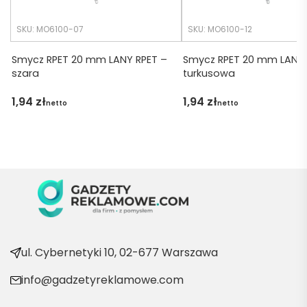
tko się 
udalo. 
SKU: MO6100-07
SKU: MO6100-12
Dzięku
ję za 
Smycz RPET 20 mm LANY RPET –
Smycz RPET 20 mm LANY 
szara
turkusowa
obsłu
gę 
1,94
zł
1,94
zł
netto
netto
pani 
Marii T. 
Będę 
wraca
ć po 
kolejn
e 
produ
kty
ul. Cybernetyki 10, 02-677 Warszawa
info@gadzetyreklamowe.com