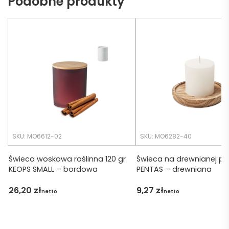
Podobne produkty
eb. 
bo 
Czas 
bardz
realiza
o 
cji był 
późno 
krótsz
zamó
y niż 
wiłam 
zakład
) ale 
any.
wszys
tko się 
udalo. 
SKU: MO6612-02
SKU: MO6282-40
Dzięku
ję za 
Świeca woskowa roślinna 120 gr
Świeca na drewnianej p
KEOPS SMALL – bordowa
PENTAS – drewniana
obsłu
gę 
26,20
zł
9,27
zł
netto
netto
pani 
Marii T. 
Będę 