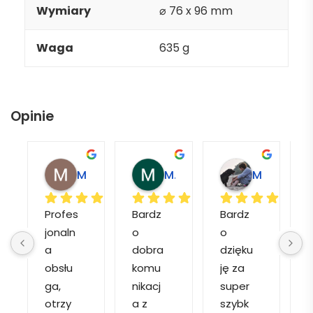
Wymiary
⌀ 76 x 96 mm
Waga
635 g
Opinie
Magdalena L.
Marcin M.
Matylda M.
Profes
Bardz
Bardz
jonaln
o 
o 
o
a 
dobra 
dzięku
d
obsłu
komu
ję za 
ga, 
nikacj
super 
p
otrzy
a z 
szybk