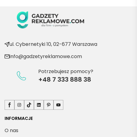
wraca
ć po 
kolejn
e 
produ
kty
ul. Cybernetyki 10, 02-677 Warszawa
info@gadzetyreklamowe.com
Potrzebujesz pomocy?
+48 7 333 888 38
Facebook
Instagram
TikTok
LinkedIn
Pinterest
YouTube
INFORMACJE
O nas