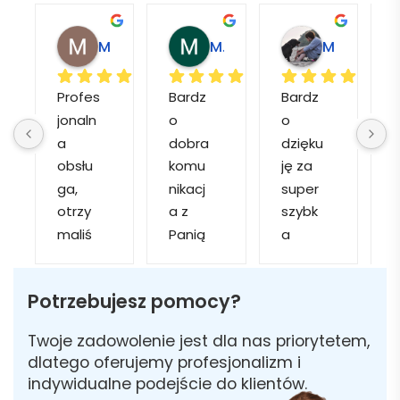
Magdalena L.
Marcin M.
Matylda M.
Profes
Bardz
Bardz
jonaln
o 
o 
o
a 
dobra 
dzięku
d
obsłu
komu
ję za 
ga, 
nikacj
super 
p
otrzy
a z 
szybk
maliś
Panią 
a 
a
my 
Martą 
obsłu
r
kilka 
✅
gę i 
cj
Potrzebujesz pomocy?
wizuali
Szybk
realiza
zacji, z 
a 
cję. 
w
Twoje zadowolenie jest dla nas priorytetem,
któryc
realiza
Został
i 
dlatego oferujemy profesjonalizm i
h 
cja ✅
am 
indywidualne podejście do klientów.
mogliś
Szybk
poinfo
a