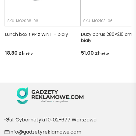
any.
wszys
tko się 
udalo. 
SKU: MO2088-06
SKU: MO2103-06
Dzięku
ję za 
Lunch box z PP z WINT – biały
Duży obrus 280×210 cm B
biały
obsłu
gę 
18,80
zł
51,00
zł
netto
netto
pani 
Marii T. 
Będę 
wraca
ć po 
kolejn
e 
produ
kty
ul. Cybernetyki 10, 02-677 Warszawa
info@gadzetyreklamowe.com