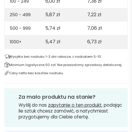
6,00
zł
7,38
zł
100 - 249
5,87
zł
7,22
zł
250 - 499
5,74
zł
7,06
zł
500 - 999
5,47
zł
6,73
zł
1000+
Wysyłka bez nadruku 1-3 dni robocze, z nadrukiem 5-10.
Minimum logistyczne 50 szt. Nie prowadzimy sprzedaży detalicznej.
Ceny netto bez kosztów nadruku.
Za mało produktu na stanie?
Wyślij do nas
zapytanie o ten produkt
, podając
ile sztuk chcesz zamówić, a natychmiast
przygotujemy dla Ciebie ofertę.