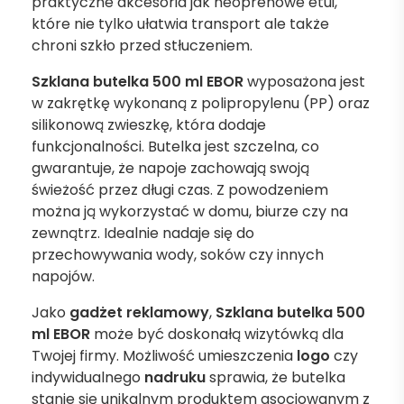
praktyczne akcesoria jak neoprenowe etui,
które nie tylko ułatwia transport ale także
chroni szkło przed stłuczeniem.
Szklana butelka 500 ml EBOR
wyposażona jest
w zakrętkę wykonaną z polipropylenu (PP) oraz
silikonową zwieszkę, która dodaje
funkcjonalności. Butelka jest szczelna, co
gwarantuje, że napoje zachowają swoją
świeżość przez długi czas. Z powodzeniem
można ją wykorzystać w domu, biurze czy na
zewnątrz. Idealnie nadaje się do
przechowywania wody, soków czy innych
napojów.
Jako
gadżet reklamowy
,
Szklana butelka 500
ml EBOR
może być doskonałą wizytówką dla
Twojej firmy. Możliwość umieszczenia
logo
czy
indywidualnego
nadruku
sprawia, że butelka
stanie się unikalnym produktem asocjowanym z