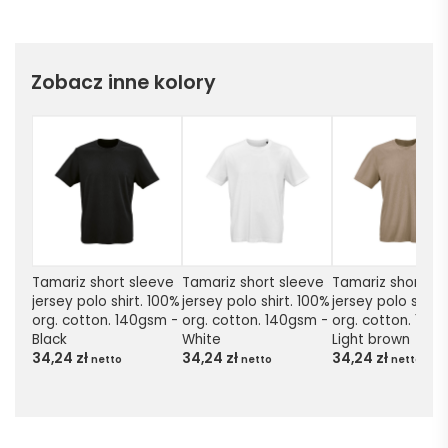
Zobacz inne kolory
Tamariz short sleeve 
Tamariz short sleeve 
Tamariz short sle
jersey polo shirt. 100% 
jersey polo shirt. 100% 
jersey polo shirt.
org. cotton. 140gsm - 
org. cotton. 140gsm - 
org. cotton. 140g
Black
White
Light brown
34,24
zł
34,24
zł
34,24
zł
netto
netto
netto