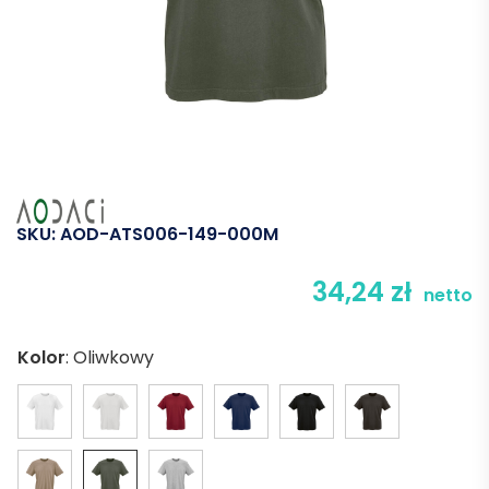
SKU:
AOD-ATS006-149-000M
34,24
zł
netto
Kolor
:
Oliwkowy