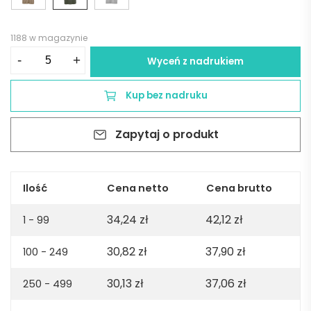
1188 w magazynie
ilość
-
+
Wyceń z nadrukiem
Tamariz
short
Kup bez nadruku
sleeve
jersey
Zapytaj o produkt
polo
shirt.
100%
org.
Ilość
Cena netto
Cena brutto
cotton.
34,24
zł
42,12
zł
140gsm
1 - 99
-
30,82
zł
37,90
zł
100 - 249
Army
green
30,13
zł
37,06
zł
250 - 499