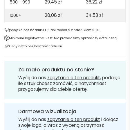
29,45
zł
36,22
zł
500 - 999
28,08
zł
34,53
zł
1000+
Wysyłka bez nadruku 1-3 dni robocze, z nadrukiem 5-10.
Minimum logistyczne 5 szt. Nie prowadzimy sprzedaży detalicznej.
Ceny netto bez kosztów nadruku.
Za mało produktu na stanie?
Wyślij do nas
zapytanie o ten produkt
, podając
ile sztuk chcesz zamówić, a natychmiast
przygotujemy dla Ciebie ofertę.
Darmowa wizualizacja
Wyślij do nas
zapytanie o ten produkt
i dołącz
swoje logo, a wraz z wyceną otrzymasz