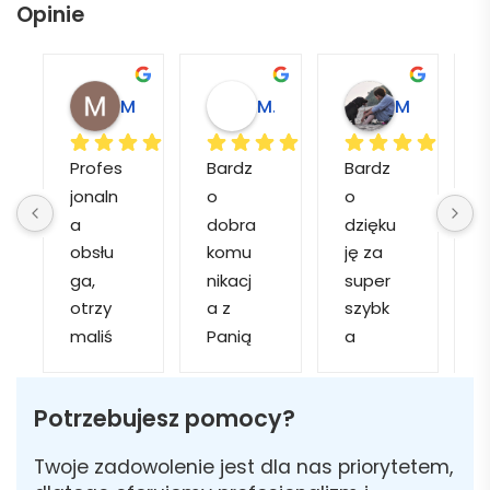
Opinie
Magdalena L.
Marcin M.
Matylda M.
Profes
Bardz
Bardz
jonaln
o 
o 
o
a 
dobra 
dzięku
d
obsłu
komu
ję za 
ga, 
nikacj
super 
p
otrzy
a z 
szybk
maliś
Panią 
a 
a
my 
Martą 
obsłu
r
kilka 
✅
gę i 
cj
Potrzebujesz pomocy?
wizuali
Szybk
realiza
zacji, z 
a 
cję. 
w
Twoje zadowolenie jest dla nas priorytetem,
któryc
realiza
Został
i 