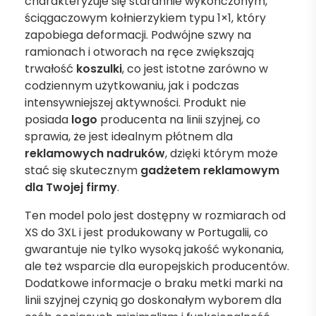
charakteryzuje się starannie wykończonym,
ściągaczowym kołnierzykiem typu 1×1, który
zapobiega deformacji. Podwójne szwy na
ramionach i otworach na ręce zwiększają
trwałość
koszulki
, co jest istotne zarówno w
codziennym użytkowaniu, jak i podczas
intensywniejszej aktywności. Produkt nie
posiada
logo
producenta na linii szyjnej, co
sprawia, że jest idealnym płótnem dla
reklamowych
nadruków
, dzięki którym może
stać się skutecznym
gadżetem
reklamowym
dla Twojej firmy
.
Ten model polo jest dostępny w rozmiarach od
XS do 3XL i jest produkowany w Portugalii, co
gwarantuje nie tylko wysoką jakość wykonania,
ale też wsparcie dla europejskich producentów.
Dodatkowe informacje o braku metki marki na
linii szyjnej czynią go doskonałym wyborem dla