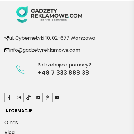
ć po 
kolejn
e 
produ
kty
ul. Cybernetyki 10, 02-677 Warszawa
info@gadzetyreklamowe.com
Potrzebujesz pomocy?
+48 7 333 888 38
Facebook
Instagram
TikTok
LinkedIn
Pinterest
YouTube
INFORMACJE
O nas
Blog