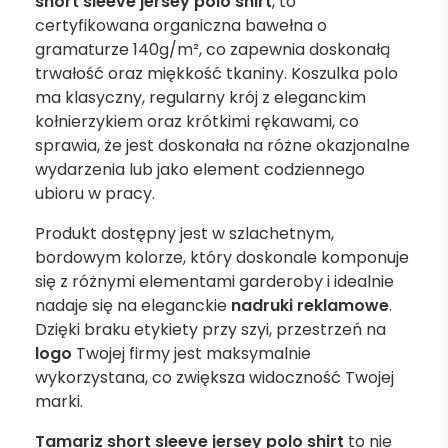
short sleeve jersey polo shirt
, to
certyfikowana organiczna bawełna o
gramaturze 140g/m², co zapewnia doskonałą
trwałość oraz miękkość tkaniny. Koszulka polo
ma klasyczny, regularny krój z eleganckim
kołnierzykiem oraz krótkimi rękawami, co
sprawia, że jest doskonała na różne okazjonalne
wydarzenia lub jako element codziennego
ubioru w pracy.
Produkt dostępny jest w szlachetnym,
bordowym kolorze, który doskonale komponuje
się z różnymi elementami garderoby i idealnie
nadaje się na eleganckie
nadruki reklamowe
.
Dzięki braku etykiety przy szyi, przestrzeń na
logo
Twojej firmy jest maksymalnie
wykorzystana, co zwiększa widoczność Twojej
marki.
Tamariz short sleeve jersey polo shirt
to nie