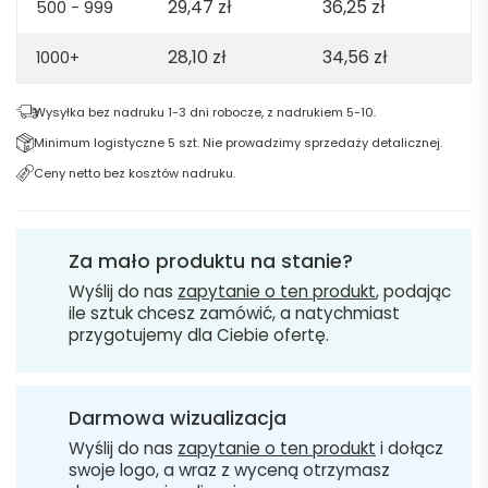
29,47
zł
36,25
zł
500 - 999
28,10
zł
34,56
zł
1000+
Wysyłka bez nadruku 1-3 dni robocze, z nadrukiem 5-10.
Minimum logistyczne 5 szt. Nie prowadzimy sprzedaży detalicznej.
Ceny netto bez kosztów nadruku.
Za mało produktu na stanie?
Wyślij do nas
zapytanie o ten produkt
, podając
ile sztuk chcesz zamówić, a natychmiast
przygotujemy dla Ciebie ofertę.
Darmowa wizualizacja
Wyślij do nas
zapytanie o ten produkt
i dołącz
swoje logo, a wraz z wyceną otrzymasz