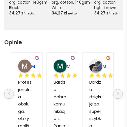
org. cotton. 140gsm - 
org. cotton. 140gsm - 
org. cotton. 140g
Black
White
Light brown
34,27
zł
34,27
zł
34,27
zł
netto
netto
netto
Opinie
Magdalena L.
Marcin M.
Matylda M.
Profes
Bardz
Bardz
jonaln
o 
o 
o
a 
dobra 
dzięku
d
obsłu
komu
ję za 
ga, 
nikacj
super 
p
otrzy
a z 
szybk
maliś
Panią 
a 
a