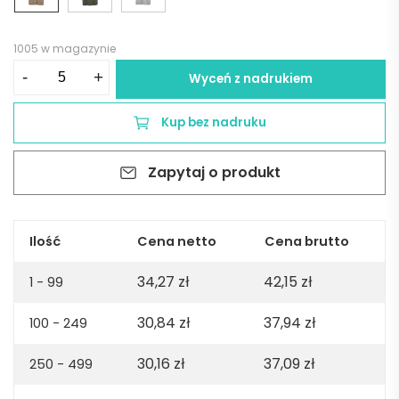
1005 w magazynie
ilość
-
+
Wyceń z nadrukiem
Tamariz
short
Kup bez nadruku
sleeve
jersey
Zapytaj o produkt
polo
shirt.
100%
org.
Ilość
Cena netto
Cena brutto
cotton.
34,27
zł
42,15
zł
140gsm
1 - 99
-
30,84
zł
37,94
zł
100 - 249
Light
brown
30,16
zł
37,09
zł
250 - 499