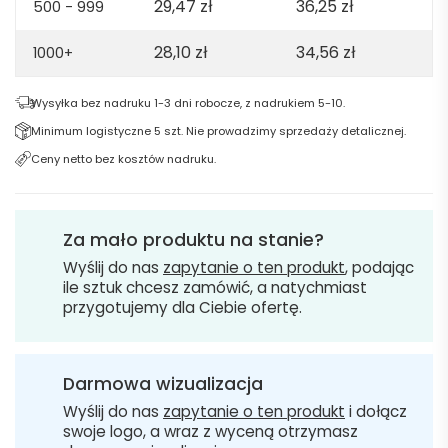
29,47
zł
36,25
zł
500 - 999
28,10
zł
34,56
zł
1000+
Wysyłka bez nadruku 1-3 dni robocze, z nadrukiem 5-10.
Minimum logistyczne 5 szt. Nie prowadzimy sprzedaży detalicznej.
Ceny netto bez kosztów nadruku.
Za mało produktu na stanie?
Wyślij do nas
zapytanie o ten produkt
, podając
ile sztuk chcesz zamówić, a natychmiast
przygotujemy dla Ciebie ofertę.
Darmowa wizualizacja
Wyślij do nas
zapytanie o ten produkt
i dołącz
swoje logo, a wraz z wyceną otrzymasz