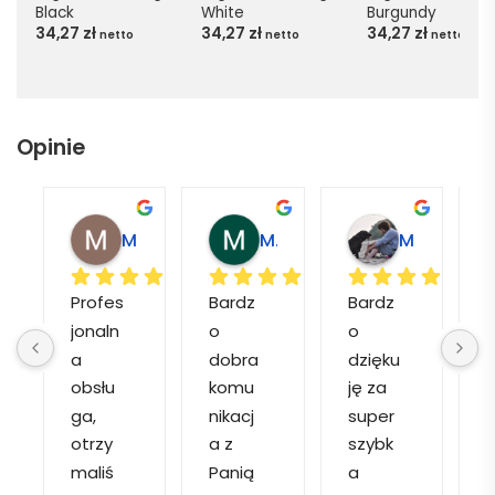
Black
White
Burgundy
34,27
zł
34,27
zł
34,27
zł
netto
netto
netto
Opinie
Magdalena L.
Marcin M.
Matylda M.
Profes
Bardz
Bardz
jonaln
o 
o 
o
a 
dobra 
dzięku
d
obsłu
komu
ję za 
ga, 
nikacj
super 
p
otrzy
a z 
szybk
maliś
Panią 
a 
a