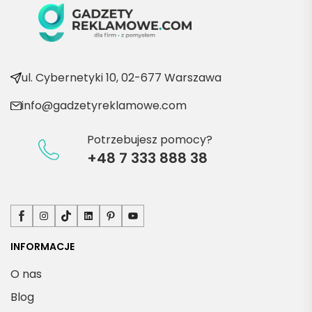
ć po 
kolejn
e 
produ
kty
ul. Cybernetyki 10, 02-677 Warszawa
info@gadzetyreklamowe.com
Potrzebujesz pomocy?
+48 7 333 888 38
Facebook
Instagram
TikTok
LinkedIn
Pinterest
YouTube
INFORMACJE
O nas
Blog