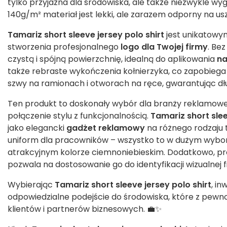
tylko przyjazna dla środowiska, ale także niezwykle wy
140g/m² materiał jest lekki, ale zarazem odporny na us
Tamariz short sleeve jersey polo shirt
jest unikatowy
stworzenia profesjonalnego
logo
dla Twojej firmy
. Bez
czystą i spójną powierzchnię, idealną do aplikowania
n
także rebraste wykończenia kołnierzyka, co zapobieg
szwy na ramionach i otworach na ręce, gwarantując dł
Ten produkt to doskonały wybór dla branży reklamowej 
połączenie stylu z funkcjonalnością.
Tamariz short slee
jako elegancki
gadżet reklamowy
na różnego rodzaju 
uniform dla pracowników – wszystko to w dużym wybor
atrakcyjnym kolorze ciemnoniebieskim. Dodatkowo, pro
pozwala na dostosowanie go do identyfikacji wizualnej f
Wybierając
Tamariz short sleeve jersey polo shirt
, in
odpowiedzialne podejście do środowiska, które z pewn
klientów i partnerów biznesowych. 💼✨