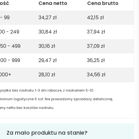
.
lość
Cena netto
Cena brutto
ton.
 - 99
34,27
zł
42,15
zł
0gsm
00 - 249
30,84
zł
37,94
zł
vy
e
50 - 499
30,16
zł
37,09
zł
00 - 999
29,47
zł
36,25
zł
1000+
28,10
zł
34,56
zł
ysyłka bez nadruku 1-3 dni robocze, z nadrukiem 5-10.
inimum logistyczne 5 szt. Nie prowadzimy sprzedaży detalicznej.
eny netto bez kosztów nadruku.
Za mało produktu na stanie?