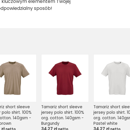
ię kluczowym elementem Twojej
odpowiedzialny sposób!
iz short sleeve 
Tamariz short sleeve 
Tamariz short slee
 polo shirt. 100% 
jersey polo shirt. 100% 
jersey polo shirt. 1
cotton. 140gsm - 
org. cotton. 140gsm - 
org. cotton. 140gs
 brown
Burgundy
Pastel white
7
zł
34,27
zł
34,27
zł
netto
netto
netto