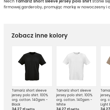
Niech
Tamariz short sleeve jersey polo shirt
stanie s
firmowej garderoby, promując markę w nowoczesny i 
Zobacz inne kolory
Tamariz short sleeve 
Tamariz short sleeve 
Tamar
jersey polo shirt. 100% 
jersey polo shirt. 100% 
jersey
org. cotton. 140gsm - 
org. cotton. 140gsm - 
org. 
Black
White
Light
34,27
zł
34,27
zł
34,2
netto
netto