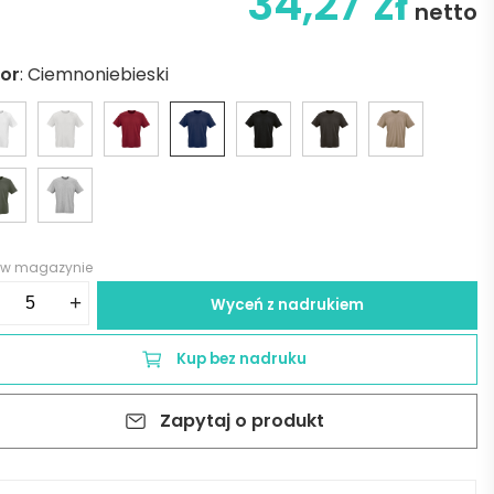
34,27
zł
netto
lor
:
Ciemnoniebieski
 w magazynie
ść
+
Wyceń z nadrukiem
ariz
rt
Kup bez nadruku
eve
sey
Zapytaj o produkt
o
t.
%