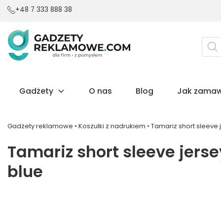
+48 7 333 888 38
Wysz
prod
Gadżety
O nas
Blog
Jak zamaw
Gadżety reklamowe
•
Koszulki z nadrukiem
•
Tamariz short sleeve j
Tamariz short sleeve jerse
blue