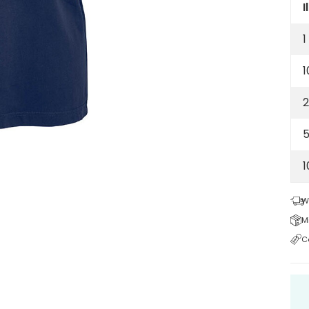
org
I
cot
1
14
-
1
na
blu
2
5
W
M
C