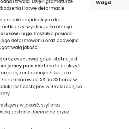
godna i trwała. Dzięki gramaturze
Waga
zkodzenia i łatwe deformacje.
m produktem, idealnym do
 metki przy szyi, koszulka oferuje
adruków
i
logo
. Koszulka posiada
a jego deformowaniu oraz podwójne
ugotrwałą jakość.
oraz eventowej, gdzie istotne jest
ve jersey polo shirt
może posłużyć
targach, konferencjach lub jako
ze rozmiarów od XS do 3XL oraz w
dukt jest dostępny w 9 kolorach, co
irmy.
westujesz w jakość, styl oraz
ością zostanie docenione przez