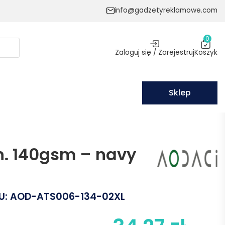
info@gadzetyreklamowe.com
0
Zaloguj się / Zarejestruj
Koszyk
Sklep
on. 140gsm – navy
U:
AOD-ATS006-134-02XL