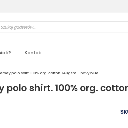
ukiwarka
uktów
iać?
Kontakt
ersey polo shirt. 100% org. cotton. 140gsm – navy blue
y polo shirt. 100% org. cott
SK