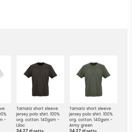
ve 
Tamariz short sleeve 
Tamariz short sleeve 
00% 
jersey polo shirt. 100% 
jersey polo shirt. 100% 
m - 
org. cotton. 140gsm - 
org. cotton. 140gsm - 
Lilac
Army green
34,27
zł
34,27
zł
netto
netto