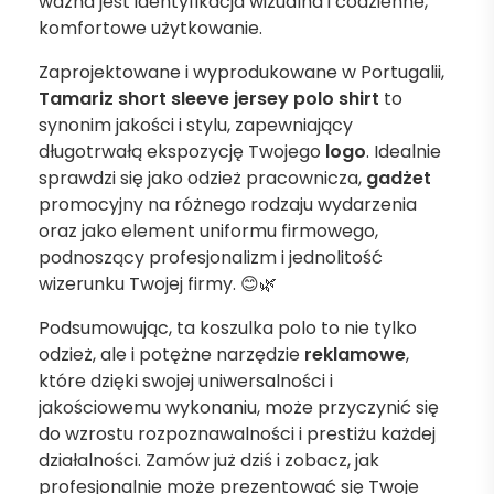
ważna jest identyfikacja wizualna i codzienne,
komfortowe użytkowanie.
Zaprojektowane i wyprodukowane w Portugalii,
Tamariz short sleeve jersey polo shirt
to
synonim jakości i stylu, zapewniający
długotrwałą ekspozycję Twojego
logo
. Idealnie
sprawdzi się jako odzież pracownicza,
gadżet
promocyjny na różnego rodzaju wydarzenia
oraz jako element uniformu firmowego,
podnoszący profesjonalizm i jednolitość
wizerunku Twojej firmy. 😊🌿
Podsumowując, ta koszulka polo to nie tylko
odzież, ale i potężne narzędzie
reklamowe
,
które dzięki swojej uniwersalności i
jakościowemu wykonaniu, może przyczynić się
do wzrostu rozpoznawalności i prestiżu każdej
działalności. Zamów już dziś i zobacz, jak
profesjonalnie może prezentować się Twoje