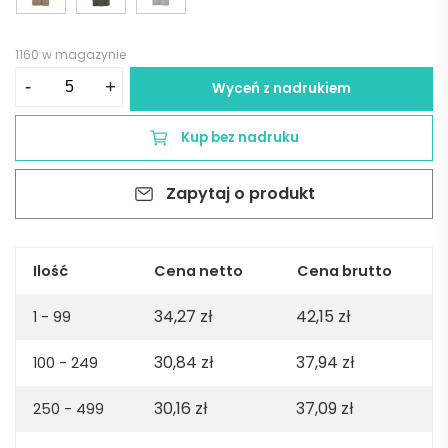
1160 w magazynie
ilość
-
+
Wyceń z nadrukiem
Tamariz
short
Kup bez nadruku
sleeve
jersey
Zapytaj o produkt
polo
shirt.
100%
org.
Ilość
Cena netto
Cena brutto
cotton.
34,27
zł
42,15
zł
140gsm
1 - 99
-
30,84
zł
37,94
zł
100 - 249
Pastel
white
30,16
zł
37,09
zł
250 - 499