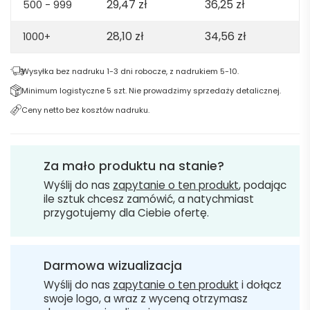
29,47
zł
36,25
zł
500 - 999
28,10
zł
34,56
zł
1000+
Wysyłka bez nadruku 1-3 dni robocze, z nadrukiem 5-10.
Minimum logistyczne 5 szt. Nie prowadzimy sprzedaży detalicznej.
Ceny netto bez kosztów nadruku.
Za mało produktu na stanie?
Wyślij do nas
zapytanie o ten produkt
, podając
ile sztuk chcesz zamówić, a natychmiast
przygotujemy dla Ciebie ofertę.
Darmowa wizualizacja
Wyślij do nas
zapytanie o ten produkt
i dołącz
swoje logo, a wraz z wyceną otrzymasz