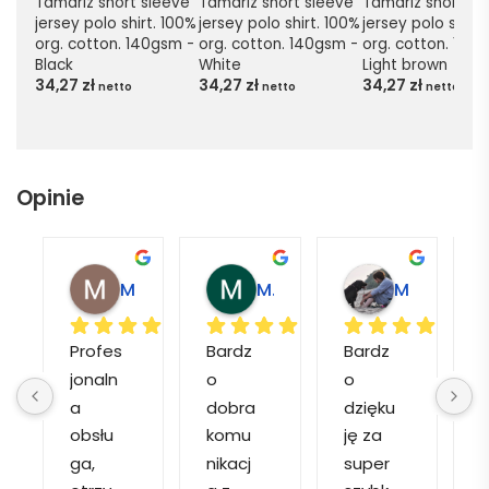
Tamariz short sleeve 
Tamariz short sleeve 
Tamariz short sle
jersey polo shirt. 100% 
jersey polo shirt. 100% 
jersey polo shirt.
org. cotton. 140gsm - 
org. cotton. 140gsm - 
org. cotton. 140g
Black
White
Light brown
34,27
zł
34,27
zł
34,27
zł
netto
netto
netto
Opinie
Magdalena L.
Marcin M.
Matylda M.
Profes
Bardz
Bardz
jonaln
o 
o 
o
a 
dobra 
dzięku
d
obsłu
komu
ję za 
ga, 
nikacj
super 
p