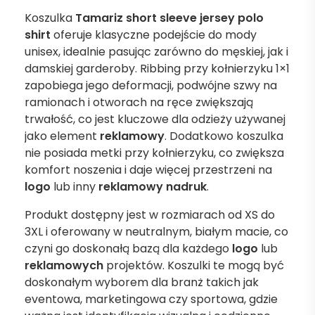
Koszulka
Tamariz short sleeve jersey polo
shirt
oferuje klasyczne podejście do mody
unisex, idealnie pasując zarówno do męskiej, jak i
damskiej garderoby. Ribbing przy kołnierzyku 1×1
zapobiega jego deformacji, podwójne szwy na
ramionach i otworach na ręce zwiększają
trwałość, co jest kluczowe dla odzieży używanej
jako element
reklamowy
. Dodatkowo koszulka
nie posiada metki przy kołnierzyku, co zwiększa
komfort noszenia i daje więcej przestrzeni na
logo
lub inny
reklamowy nadruk
.
Produkt dostępny jest w rozmiarach od XS do
3XL i oferowany w neutralnym, białym macie, co
czyni go doskonałą bazą dla każdego
logo
lub
reklamowych
projektów. Koszulki te mogą być
doskonałym wyborem dla branż takich jak
eventowa, marketingowa czy sportowa, gdzie