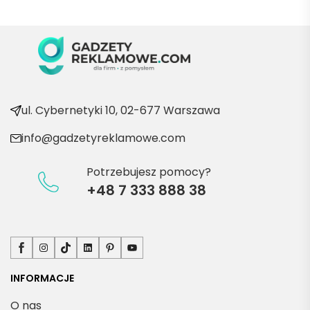
Będę 
wraca
ć po 
kolejn
e 
produ
kty
ul. Cybernetyki 10, 02-677 Warszawa
info@gadzetyreklamowe.com
Potrzebujesz pomocy?
+48 7 333 888 38
Facebook
Instagram
TikTok
LinkedIn
Pinterest
YouTube
INFORMACJE
O nas