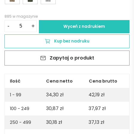
885 w magazynie
ilość
-
+
Wyceń z nadrukiem
Tamariz
short
Kup bez nadruku
sleeve
jersey
Zapytaj o produkt
polo
shirt.
100%
org.
Ilość
Cena netto
Cena brutto
cotton.
34,30
zł
42,19
zł
140gsm
1 - 99
-
30,87
zł
37,97
zł
100 - 249
White
30,18
zł
37,13
zł
250 - 499