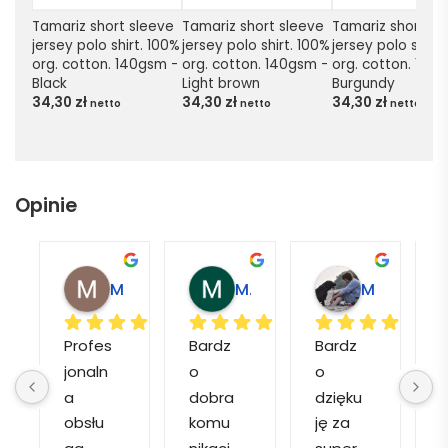
Tamariz short sleeve 
Tamariz short sleeve 
Tamariz short sle
jersey polo shirt. 100% 
jersey polo shirt. 100% 
jersey polo shirt.
org. cotton. 140gsm - 
org. cotton. 140gsm - 
org. cotton. 140g
Black
Light brown
Burgundy
34,30
zł
34,30
zł
34,30
zł
netto
netto
netto
Opinie
Magdalena L.
Marcin M.
Matylda M.
Profes
Bardz
Bardz
jonaln
o 
o 
o
a 
dobra 
dzięku
d
obsłu
komu
ję za 
ga, 
nikacj
super 
p