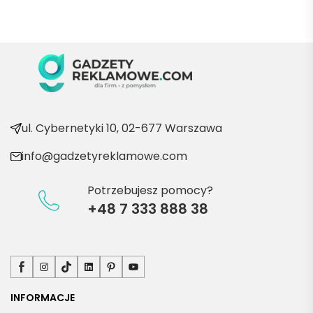
Marii T. 
Będę 
wraca
ć po 
kolejn
e 
produ
kty
ul. Cybernetyki 10, 02-677 Warszawa
info@gadzetyreklamowe.com
Potrzebujesz pomocy?
+48 7 333 888 38
Facebook
Instagram
TikTok
LinkedIn
Pinterest
YouTube
INFORMACJE