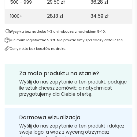
29,50
zł
36,28
zł
500 - 999
28,13
zł
34,59
zł
1000+
Wysyłka bez nadruku 1-3 dni robocze, z nadrukiem 5-10.
Minimum logistyczne 5 szt. Nie prowadzimy sprzedaży detalicznej.
Ceny netto bez kosztów nadruku.
Za mało produktu na stanie?
Wyślij do nas
zapytanie o ten produkt
, podając
ile sztuk chcesz zamówić, a natychmiast
przygotujemy dla Ciebie ofertę.
Darmowa wizualizacja
Wyślij do nas
zapytanie o ten produkt
i dołącz
swoje logo, a wraz z wyceną otrzymasz