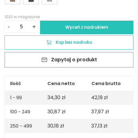
1020 w magazynie
ilość
-
+
Wyceń z nadrukiem
Tamariz
short
Kup bez nadruku
sleeve
jersey
Zapytaj o produkt
polo
shirt.
100%
org.
Ilość
Cena netto
Cena brutto
cotton.
34,30
zł
42,19
zł
140gsm
1 - 99
-
30,87
zł
37,97
zł
100 - 249
White
30,18
zł
37,13
zł
250 - 499