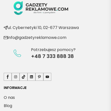
ć po 
kolejn
e 
produ
kty
ul. Cybernetyki 10, 02-677 Warszawa
info@gadzetyreklamowe.com
Potrzebujesz pomocy?
+48 7 333 888 38
Facebook
Instagram
TikTok
LinkedIn
Pinterest
YouTube
INFORMACJE
O nas
Blog