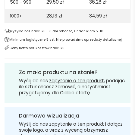
29,50
zł
36,28
zł
500 - 999
28,13
zł
34,59
zł
1000+
Wysyłka bez nadruku 1-3 dni robocze, z nadrukiem 5-10.
Minimum logistyczne 5 szt. Nie prowadzimy sprzedaży detalicznej.
Ceny netto bez kosztów nadruku.
Za mało produktu na stanie?
Wyślij do nas
zapytanie o ten produkt
, podając
ile sztuk chcesz zamówić, a natychmiast
przygotujemy dla Ciebie ofertę.
Darmowa wizualizacja
Wyślij do nas
zapytanie o ten produkt
i dołącz
swoje logo, a wraz z wyceną otrzymasz