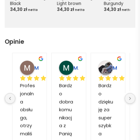
Black
Light brown
Burgundy
34,30
zł
34,30
zł
34,30
zł
netto
netto
netto
Opinie
Magdalena L.
Marcin M.
Matylda M.
Profes
Bardz
Bardz
jonaln
o 
o 
o
a 
dobra 
dzięku
d
obsłu
komu
ję za 
ga, 
nikacj
super 
p
otrzy
a z 
szybk
maliś
Panią 
a 
a