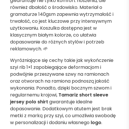
gwarantuje nie tylko komfort noszenia, ale
również dbałość o środowisko. Materiał o
gramaturze 140gsm zapewnia wytrzymałość i
trwałość, co jest kluczowe przy intensywnym
użytkowaniu. Koszulka dostępna jest w
klasycznym białym kolorze, co ułatwia
dopasowanie do różnych stylów i potrzeb
reklamowych. 🌱
Wyróżniające się cechy takie jak wykończenie
szyi rib 1×1 zapobiegające deformacjom i
podwójnie przeszywane szwy na ramionach
oraz otworach na ramiona podnoszą jakość
wykonania. Ponadto, dzięki bocznym szwom i
regularnemu krojowi,
Tamariz short sleeve
jersey polo shirt
gwarantuje idealne
dopasowanie. Dodatkowym atutem jest brak
metki z marką przy szyi, co umożliwia swobodę
w personalizacji i dodaniu własnego
logo
.