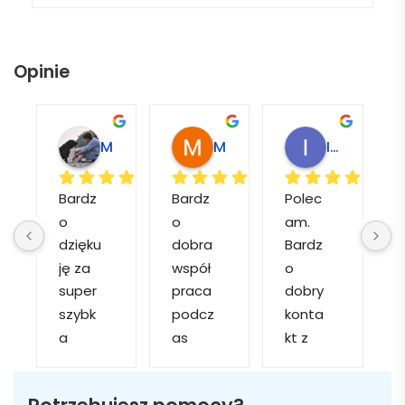
Opinie
Marcin M.
Matylda M.
Muzeum Miasta M.
Instytut Rozwoju Terytorialnego W.
Bardz
Bardz
Polec
S
o 
o 
am. 
f
dzięku
dobra 
Bardz
ję za 
współ
o 
super 
praca 
dobry 
y
szybk
podcz
konta
u
a 
as 
kt z 
obsłu
realiza
obsłu
z
gę i 
cji 
gą 