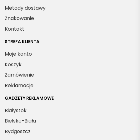
s
Metody dostawy
e
Znakowanie
Kontakt
t
b
STREFA KLIENTA
n
ż
Moje konto
a
Koszyk
Zamówienie
o
c
Reklamacje
GADŻETY REKLAMOWE
e
s
Białystok
s
Bielsko-Biała
t
Bydgoszcz