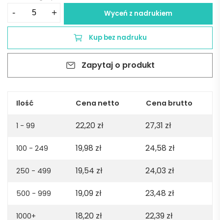
ilość
-
+
Wyceń z nadrukiem
Termos
Danube
Kup bez nadruku
z
recyklingu
Zapytaj o produkt
stali
nierdzewnej
500
ml
Ilość
Cena netto
Cena brutto
-
22,20
zł
27,31
zł
Czerwony
1 - 99
19,98
zł
24,58
zł
100 - 249
19,54
zł
24,03
zł
250 - 499
19,09
zł
23,48
zł
500 - 999
18,20
zł
22,39
zł
1000+