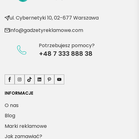
e 
).
produ
kty
e
ul. Cybernetyki 10, 02-677 Warszawa
n
info@gadzetyreklamowe.com
y
Potrzebujesz pomocy?
J
+48 7 333 888 38
k
s
Facebook
Instagram
TikTok
LinkedIn
Pinterest
YouTube
INFORMACJE
ę
O nas
u
Blog
Marki reklamowe
o
s
Jak zamawiać?