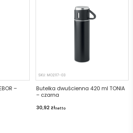
SKU: MO2117-03
 EBOR –
Butelka dwuścienna 420 ml TONIA
– czarna
30,92
zł
netto