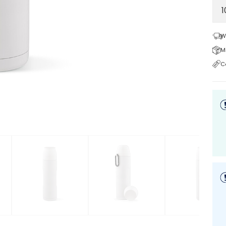
W
M
C