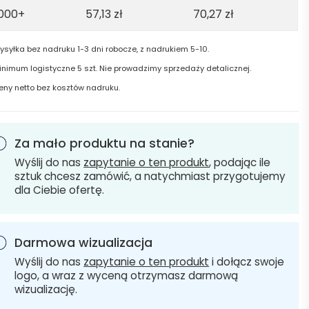
1000+
57,13
zł
70,27
zł
ysyłka bez nadruku 1-3 dni robocze, z nadrukiem 5-10.
inimum logistyczne 5 szt. Nie prowadzimy sprzedaży detalicznej.
eny netto bez kosztów nadruku.
Za mało produktu na stanie?
Wyślij do nas
zapytanie o ten produkt
, podając ile
sztuk chcesz zamówić, a natychmiast przygotujemy
dla Ciebie ofertę.
Darmowa wizualizacja
Wyślij do nas
zapytanie o ten produkt
i dołącz swoje
logo, a wraz z wyceną otrzymasz darmową
wizualizację.