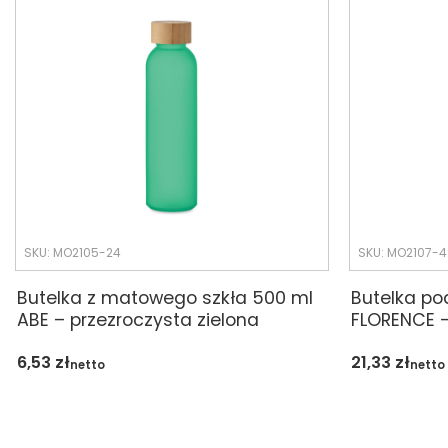
SKU: MO2105-24
SKU: MO2107-4
Butelka z matowego szkła 500 ml
Butelka po
ABE – przezroczysta zielona
FLORENCE 
6,53
zł
21,33
zł
netto
netto