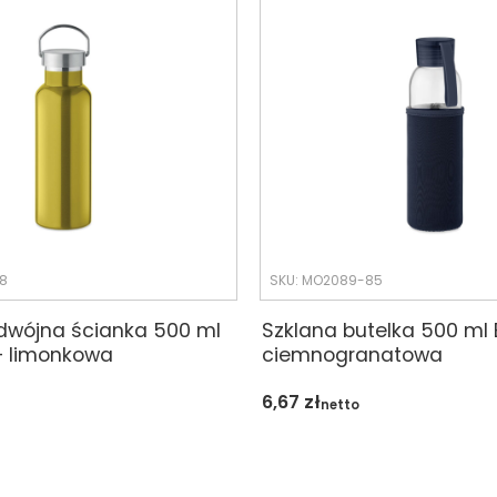
8
SKU: MO2089-85
dwójna ścianka 500 ml
Szklana butelka 500 ml
– limonkowa
ciemnogranatowa
6,67
zł
netto