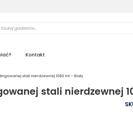
ukiwarka
uktów
iać?
Kontakt
lingowanej stali nierdzewnej 1080 ml – Biały
gowanej stali nierdzewnej 1
SK