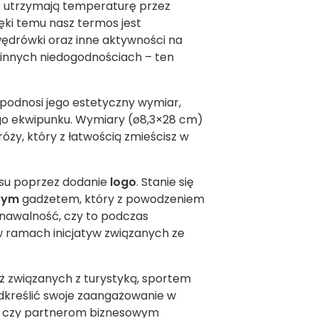
e utrzymają temperaturę przez
ęki temu nasz termos jest
ędrówki oraz inne aktywności na
 innych niedogodnościach – ten
podnosi jego estetyczny wymiar,
go ekwipunku. Wymiary (ø8,3×28 cm)
óży, który z łatwością zmieścisz w
osu poprzez dodanie
logo
. Stanie się
wym
gadżetem, który z powodzeniem
znawalność, czy to podczas
w ramach inicjatyw związanych ze
ż związanych z turystyką, sportem
odkreślić swoje zaangażowanie w
m czy partnerom biznesowym