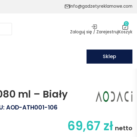
info@gadzetyreklamowe.com
0
Zaloguj się / Zarejestruj
Koszyk
Sklep
080 ml – Biały
U:
AOD-ATH001-106
69,67
zł
netto