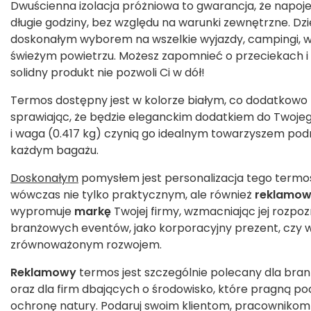
Dwuścienna izolacja próżniowa to gwarancja, że napoj
długie godziny, bez względu na warunki zewnętrzne. Dzi
doskonałym wyborem na wszelkie wyjazdy, campingi, w
świeżym powietrzu. Możesz zapomnieć o przeciekach i
solidny produkt nie pozwoli Ci w dół!
Termos dostępny jest w kolorze białym, co dodatkowo 
sprawiając, że będzie eleganckim dodatkiem do Twoje
i waga (0.417 kg) czynią go idealnym towarzyszem podr
każdym bagażu.
Doskonałym
pomysłem jest personalizacja tego term
wówczas nie tylko praktycznym, ale również
reklamo
wypromuje
markę
Twojej firmy, wzmacniając jej rozpo
branżowych eventów, jako korporacyjny prezent, czy 
zrównoważonym rozwojem.
Reklamowy
termos jest szczególnie polecany dla bran
oraz dla firm dbających o środowisko, które pragną p
ochronę natury. Podaruj swoim klientom, pracowniko