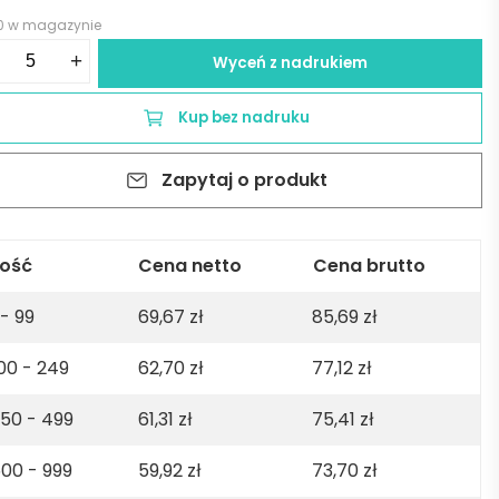
0 w magazynie
ść
+
Wyceń z nadrukiem
rmos
nders
Kup bez nadruku
yklingowanej
Zapytaj o produkt
i
rdzewnej
0
lość
Cena netto
Cena brutto
 - 99
69,67
zł
85,69
zł
ły
00 - 249
62,70
zł
77,12
zł
50 - 499
61,31
zł
75,41
zł
00 - 999
59,92
zł
73,70
zł