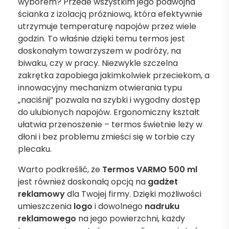
wyborem? Przede wszystkim jego podwójna
ścianka z izolacją próżniową, która efektywnie
utrzymuje temperaturę napojów przez wiele
godzin. To właśnie dzięki temu termos jest
doskonałym towarzyszem w podróży, na
biwaku, czy w pracy. Niezwykle szczelna
zakrętka zapobiega jakimkolwiek przeciekom, a
innowacyjny mechanizm otwierania typu
„naciśnij” pozwala na szybki i wygodny dostęp
do ulubionych napojów. Ergonomiczny kształt
ułatwia przenoszenie – termos świetnie leży w
dłoni i bez problemu zmieści się w torbie czy
plecaku.
Warto podkreślić, że
Termos VARMO 500 ml
jest również doskonałą opcją na
gadżet
reklamowy
dla Twojej firmy. Dzięki możliwości
umieszczenia
logo
i dowolnego
nadruku
reklamowego
na jego powierzchni, każdy