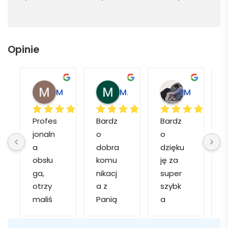
Opinie
Magdalena L.
Marcin M.
Matylda M.
Profes
Bardz
Bardz
jonaln
o 
o 
o
a 
dobra 
dzięku
d
obsłu
komu
ję za 
ga, 
nikacj
super 
p
otrzy
a z 
szybk
maliś
Panią 
a 
a
my 
Martą 
obsłu
r
kilka 
✅
gę i 
cj