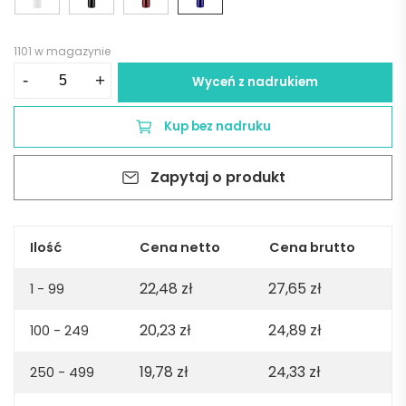
1101 w magazynie
ilość
-
+
Wyceń z nadrukiem
Termos
VARMO
Kup bez nadruku
500
ml
Zapytaj o produkt
-
niebieski
Ilość
Cena netto
Cena brutto
22,48
zł
27,65
zł
1 - 99
20,23
zł
24,89
zł
100 - 249
19,78
zł
24,33
zł
250 - 499