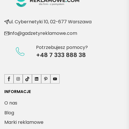
e 
produ
kty
ul. Cybernetyki 10, 02-677 Warszawa
info@gadzetyreklamowe.com
Potrzebujesz pomocy?
+48 7 333 888 38
Facebook
Instagram
TikTok
LinkedIn
Pinterest
YouTube
INFORMACJE
O nas
Blog
Marki reklamowe