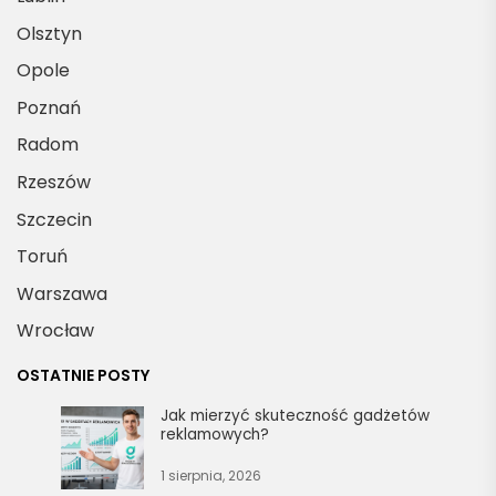
a
w
Olsztyn
ny
sz
Opole
.
ys
tk
Poznań
o 
Radom
si
Rzeszów
ę 
u
Szczecin
d
Toruń
al
Warszawa
o. 
D
Wrocław
zi
OSTATNIE POSTY
ęk
uj
Jak mierzyć skuteczność gadżetów
reklamowych?
ę 
z
1 sierpnia, 2026