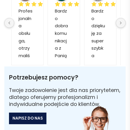
Profes
Bardz
Bardz
jonaln
o 
o 
o
a 
dobra 
dzięku
d
obsłu
komu
ję za 
ga, 
nikacj
super 
p
otrzy
a z 
szybk
maliś
Panią 
a 
a
my 
Martą 
obsłu
r
kilka 
✅
gę i 
cj
Potrzebujesz pomocy?
wizuali
Szybk
realiza
zacji, z 
a 
cję. 
w
Twoje zadowolenie jest dla nas priorytetem,
któryc
realiza
Został
i 
dlatego oferujemy profesjonalizm i
h 
cja ✅
am 
indywidualne podejście do klientów.
mogliś
Szybk
poinfo
a
my 
a 
rmow
NAPISZ DO NAS
sobie 
dosta
ana 
wybra
wa ✅
że 