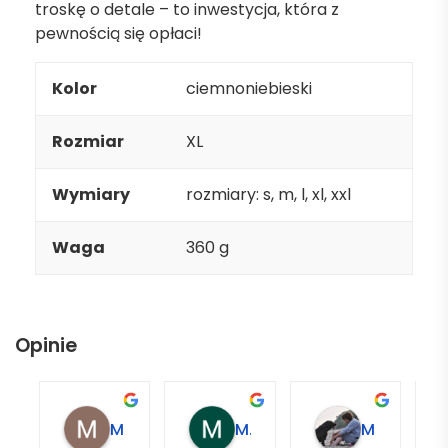
troskę o detale – to inwestycja, która z
pewnością się opłaci!
Kolor
ciemnoniebieski
Rozmiar
XL
Wymiary
rozmiary: s, m, l, xl, xxl
Waga
360 g
Opinie
Magdalena L.
Marcin M.
Matylda M.