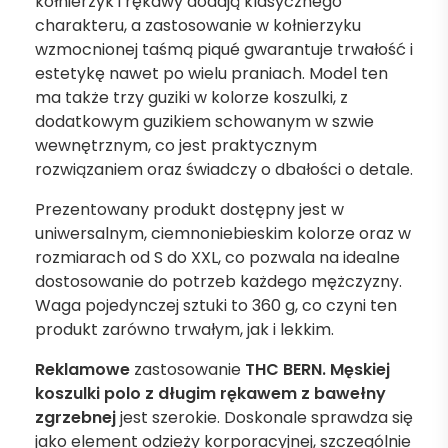
kołnierzyk i rękawy dodają klasycznego
charakteru, a zastosowanie w kołnierzyku
wzmocnionej taśmą piqué gwarantuje trwałość i
estetykę nawet po wielu praniach. Model ten
ma także trzy guziki w kolorze koszulki, z
dodatkowym guzikiem schowanym w szwie
wewnętrznym, co jest praktycznym
rozwiązaniem oraz świadczy o dbałości o detale.
Prezentowany produkt dostępny jest w
uniwersalnym, ciemnoniebieskim kolorze oraz w
rozmiarach od S do XXL, co pozwala na idealne
dostosowanie do potrzeb każdego mężczyzny.
Waga pojedynczej sztuki to 360 g, co czyni ten
produkt zarówno trwałym, jak i lekkim.
Reklamowe
zastosowanie
THC BERN. Męskiej
koszulki polo z długim rękawem z bawełny
zgrzebnej
jest szerokie. Doskonale sprawdza się
jako element odzieży korporacyjnej, szczególnie