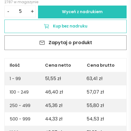
2787 w magazynie
ilość
-
+
Wyceń z nadrukiem
THC
BERN.
Kup bez nadruku
Męska
koszulka
Zapytaj o produkt
polo
z
długim
rękawem
Ilość
Cena netto
Cena brutto
z
51,55
zł
63,41
zł
bawełny
1 - 99
zgrzebnej
46,40
zł
57,07
zł
100 - 249
-
Szafirowa
45,36
zł
55,80
zł
250 - 499
44,33
zł
54,53
zł
500 - 999