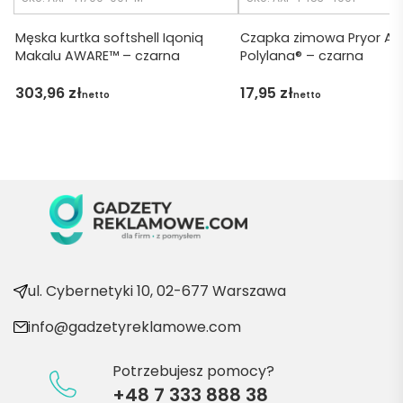
Dzięku
ję za 
Męska kurtka softshell Iqoniq
Czapka zimowa Pryor A
Makalu AWARE™ – czarna
Polylana® – czarna
obsłu
gę 
303,96
zł
17,95
zł
netto
netto
pani 
Marii T. 
Będę 
wraca
ć po 
kolejn
e 
produ
kty
ul. Cybernetyki 10, 02-677 Warszawa
info@gadzetyreklamowe.com
Potrzebujesz pomocy?
+48 7 333 888 38