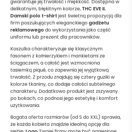
gwarantuje jej trwałość i miękkość. Dostępna w
delikatnym, błękitnym kolorze,
THC EVE II.
Damski polo t-shirt
jest świetną propozycją dla
firm poszukujących eleganckiego
gadżetu
reklamowego
do wykorzystania jako część
uniformu lub prezent dla pracowników.
Koszulka charakteryzuje się klasycznym
fasonem z kołnierzykiem i mankietami ze
ściągaczem, a całość jest wzmocniona
tasiemką piqué, co zapewnia jej wyjątkową
trwałość. Z przodu znajdują się cztery guziki w
kolorze tkaniny, co dodaje całości subtelnego
charakteru. Dodatkowo produkt jest zszywany
po bokach, co podnosi jego estetykę i komfort
użytkowania.
Bogata oferta rozmiarów (od S do XXL) sprawia,
że każda kobieta znajdzie idealną opcję dla
siebie.
Logo
Twojej firmy może być naniesione