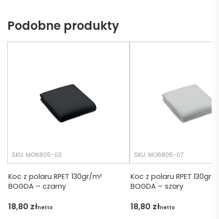
ch 
dotrz
Podobne produkty
potrz
eć ( 
eb. 
bo 
Czas 
bardz
realiza
o 
cji był 
późno 
krótsz
zamó
y niż 
wiłam 
zakład
) ale 
any.
wszys
tko się 
udalo. 
SKU: MO6805-03
SKU: MO6805-07
Dzięku
ję za 
Koc z polaru RPET 130gr/m²
Koc z polaru RPET 130gr/
BOGDA – czarny
BOGDA – szary
obsłu
gę 
18,80
zł
18,80
zł
netto
netto
pani 