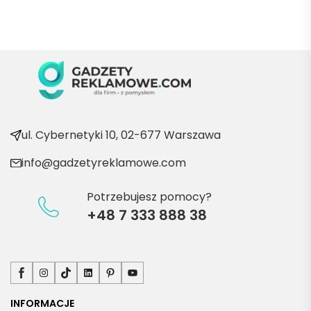
Marii T. 
Będę 
wraca
ć po 
kolejn
e 
produ
kty
ul. Cybernetyki 10, 02-677 Warszawa
info@gadzetyreklamowe.com
Potrzebujesz pomocy?
+48 7 333 888 38
Facebook
Instagram
TikTok
LinkedIn
Pinterest
YouTube
INFORMACJE