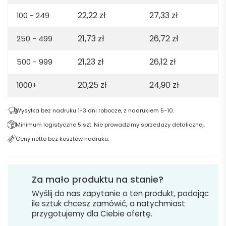
22,22
zł
27,33
zł
100 - 249
21,73
zł
26,72
zł
250 - 499
21,23
zł
26,12
zł
500 - 999
20,25
zł
24,90
zł
1000+
Wysyłka bez nadruku 1-3 dni robocze, z nadrukiem 5-10.
Minimum logistyczne 5 szt. Nie prowadzimy sprzedaży detalicznej.
Ceny netto bez kosztów nadruku.
Za mało produktu na stanie?
Wyślij do nas
zapytanie o ten produkt
, podając
ile sztuk chcesz zamówić, a natychmiast
przygotujemy dla Ciebie ofertę.