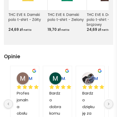
THC EVE II. Damski 
THC EVE II. Damski 
THC EVE II. Damski
polo t-shirt - Żółty
polo t-shirt - Zielony
polo t-shirt - Ci
brązowy
24,69
zł
19,70
zł
24,69
zł
netto
netto
netto
Opinie
Magdalena L.
Marcin M.
Matylda M.
Profes
Bardz
Bardz
jonaln
o 
o 
o
a 
dobra 
dzięku
d
obsłu
komu
ję za 