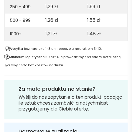
1,29
zł
1,59
zł
250 - 499
1,26
zł
1,55
zł
500 - 999
1,21
zł
1,48
zł
1000+
Wysyłka bez nadruku 1-3 dni robocze, z nadrukiem 5-10.
Minimum logistyczne 50 szt. Nie prowadzimy sprzedaży detalicznej.
Ceny netto bez kosztów nadruku.
Za mało produktu na stanie?
Wyślij do nas
zapytanie o ten produkt
, podając
ile sztuk chcesz zamówić, a natychmiast
przygotujemy dla Ciebie ofertę.
Darmowa wizualizacja