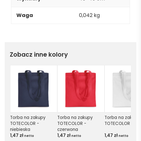
Waga
0,042 kg
Zobacz inne kolory
Torba na zakupy 
Torba na zakupy 
Torba na zakupy 
TOTECOLOR - 
TOTECOLOR - 
TOTECOLOR - bia
niebieska
czerwona
1,47
zł
1,47
zł
1,47
zł
netto
netto
netto