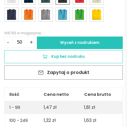
106763 w magazynie
ilość
-
+
Wyceń z nadrukiem
Torba
na
Kup bez nadruku
zakupy
TOTECOLOR
Zapytaj o produkt
-
czarna
Ilość
Cena netto
Cena brutto
1,47
zł
1,81
zł
1 - 99
1,32
zł
1,63
zł
100 - 249