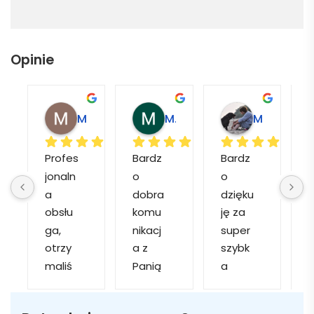
Opinie
Magdalena L.
Marcin M.
Matylda M.
Profes
Bardz
Bardz
jonaln
o 
o 
o
a 
dobra 
dzięku
d
obsłu
komu
ję za 
ga, 
nikacj
super 
p
otrzy
a z 
szybk
maliś
Panią 
a 
a
my 
Martą 
obsłu
r
kilka 
✅
gę i 
cj