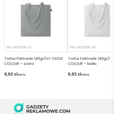
cji był 
późno 
krótsz
zamó
y niż 
wiłam 
zakład
) ale 
any.
wszys
tko się 
udalo. 
SKU: MO2098-07
SKU: MO2098-06
Dzięku
ję za 
Torba Fairtrade 140gr/m² OSOLE
Torba Fairtrade 140gr/m
COLOUR – szara
COLOUR – biała
obsłu
gę 
6,93
zł
6,93
zł
netto
netto
pani 
Marii T. 
Będę 
wraca
ć po 
kolejn