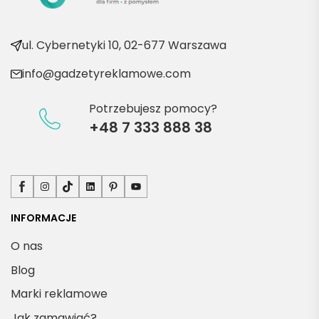
e 
produ
kty
ul. Cybernetyki 10, 02-677 Warszawa
info@gadzetyreklamowe.com
Potrzebujesz pomocy?
+48 7 333 888 38
Facebook
Instagram
TikTok
LinkedIn
Pinterest
YouTube
INFORMACJE
O nas
Blog
Marki reklamowe
Jak zamawiać?