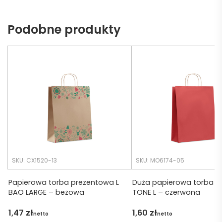
naszy
nie 
ch 
dotrz
Podobne produkty
potrz
eć ( 
eb. 
bo 
Czas 
bardz
realiza
o 
cji był 
późno 
krótsz
zamó
y niż 
wiłam 
zakład
) ale 
any.
wszys
tko się 
udalo. 
SKU: CX1520-13
SKU: MO6174-05
Dzięku
ję za 
Papierowa torba prezentowa L
Duża papierowa torba P
BAO LARGE – beżowa
TONE L – czerwona
obsłu
gę 
1,47
zł
1,60
zł
netto
netto
pani 