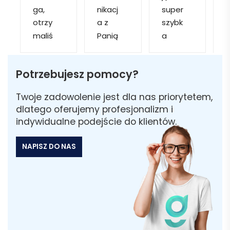
ga, 
nikacj
super 
p
otrzy
a z 
szybk
maliś
Panią 
a 
a
my 
Martą 
obsłu
r
kilka 
✅
gę i 
cj
Potrzebujesz pomocy?
wizuali
Szybk
realiza
zacji, z 
a 
cję. 
w
Twoje zadowolenie jest dla nas priorytetem,
któryc
realiza
Został
i 
dlatego oferujemy profesjonalizm i
h 
cja ✅
am 
indywidualne podejście do klientów.
mogliś
Szybk
poinfo
a
my 
a 
rmow
NAPISZ DO NAS
sobie 
dosta
ana 
wybra
wa ✅
że 
ć 
część 
odpo
zamó
wiedni
wienia 
ą do 
może 