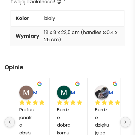
Twojej działalności! 😊👜
Kolor
biały
18 x 8 x 22,5 cm (handles Ø0,4 x
Wymiary
25 cm)
Opinie
Magdalena L.
Marcin M.
Matylda M.
Profes
Bardz
Bardz
jonaln
o 
o 
o
a 
dobra 
dzięku
d
obsłu
komu
ję za 