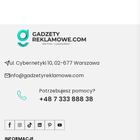
Marii T. 
Będę 
wraca
ć po 
kolejn
e 
produ
kty
ul. Cybernetyki 10, 02-677 Warszawa
info@gadzetyreklamowe.com
Potrzebujesz pomocy?
+48 7 333 888 38
Facebook
Instagram
TikTok
LinkedIn
Pinterest
YouTube
INFORMACJE