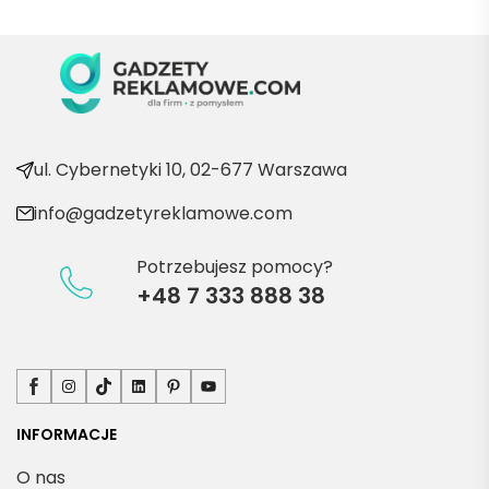
wraca
ć po 
kolejn
e 
produ
kty
ul. Cybernetyki 10, 02-677 Warszawa
info@gadzetyreklamowe.com
Potrzebujesz pomocy?
+48 7 333 888 38
Facebook
Instagram
TikTok
LinkedIn
Pinterest
YouTube
INFORMACJE
O nas