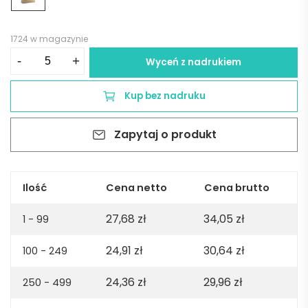
1724 w magazynie
ilość
-
+
Wyceń z nadrukiem
Torba
plażowa
Kup bez nadruku
BAZA
-
Zapytaj o produkt
beżowa
Ilość
Cena netto
Cena brutto
27,68
zł
34,05
zł
1 - 99
24,91
zł
30,64
zł
100 - 249
24,36
zł
29,96
zł
250 - 499