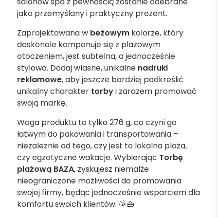
salonów spa z pewnością zostanie odebrane
jako przemyślany i praktyczny prezent.
Zaprojektowana w
beżowym
kolorze, który
doskonale komponuje się z plażowym
otoczeniem, jest subtelna, a jednocześnie
stylowa. Dodaj własne, unikalne
nadruki
reklamowe
, aby jeszcze bardziej podkreślić
unikalny charakter
torby
i zarazem promować
swoją markę.
Waga produktu to tylko 276 g, co czyni go
łatwym do pakowania i transportowania –
niezależnie od tego, czy jest to lokalna plaża,
czy egzotyczne wakacje. Wybierając
Torbę
plażową BAZA
, zyskujesz niemalże
nieograniczone możliwości do promowania
swojej firmy, będąc jednocześnie wsparciem dla
komfortu swoich klientów. 🌞👜