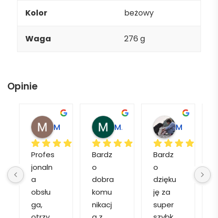
Kolor
beżowy
Waga
276 g
Opinie
Magdalena L.
Marcin M.
Matylda M.
Profes
Bardz
Bardz
jonaln
o 
o 
o
a 
dobra 
dzięku
d
obsłu
komu
ję za 
ga, 
nikacj
super 
p
otrzy
a z 
szybk