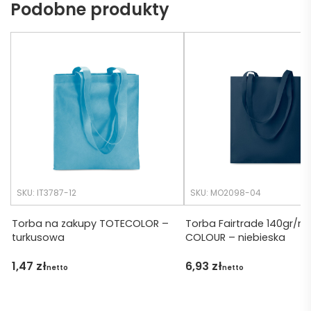
Podobne produkty
potrz
eć ( 
eb. 
bo 
Czas 
bardz
realiza
o 
cji był 
późno 
krótsz
zamó
y niż 
wiłam 
zakład
) ale 
any.
wszys
tko się 
udalo. 
SKU: IT3787-12
SKU: MO2098-04
Dzięku
ję za 
Torba na zakupy TOTECOLOR –
Torba Fairtrade 140gr/m
turkusowa
COLOUR – niebieska
obsłu
gę 
1,47
zł
6,93
zł
netto
netto
pani 
Marii T. 
Będę 