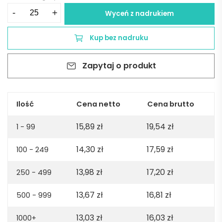
ilość
-
+
Wyceń z nadrukiem
Torba
toaletowa
Kup bez nadruku
Rio
z
Zapytaj o produkt
Juco
260
gsm
-
Ilość
Cena netto
Cena brutto
Naturalna
15,89
zł
19,54
zł
1 - 99
14,30
zł
17,59
zł
100 - 249
13,98
zł
17,20
zł
250 - 499
13,67
zł
16,81
zł
500 - 999
13,03
zł
16,03
zł
1000+