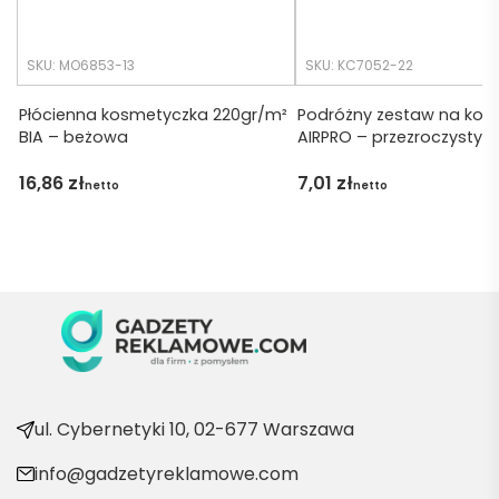
tko się 
udalo. 
SKU: MO6853-13
SKU: KC7052-22
Dzięku
ję za 
Płócienna kosmetyczka 220gr/m²
Podróżny zestaw na kos
BIA – beżowa
AIRPRO – przezroczysty
obsłu
gę 
16,86
zł
7,01
zł
netto
netto
pani 
Marii T. 
Będę 
wraca
ć po 
kolejn
e 
produ
kty
ul. Cybernetyki 10, 02-677 Warszawa
info@gadzetyreklamowe.com