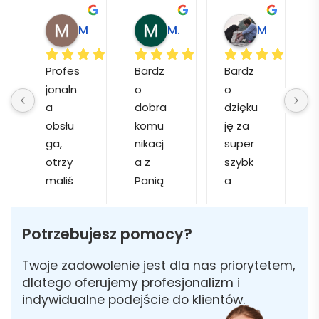
Magdalena L.
Marcin M.
Matylda M.
Profes
Bardz
Bardz
jonaln
o 
o 
o
a 
dobra 
dzięku
d
obsłu
komu
ję za 
ga, 
nikacj
super 
p
otrzy
a z 
szybk
maliś
Panią 
a 
a
my 
Martą 
obsłu
r
kilka 
✅
gę i 
cj
Potrzebujesz pomocy?
wizuali
Szybk
realiza
zacji, z 
a 
cję. 
w
Twoje zadowolenie jest dla nas priorytetem,
któryc
realiza
Został
i 
dlatego oferujemy profesjonalizm i
h 
cja ✅
am 
indywidualne podejście do klientów.
mogliś
Szybk
poinfo
a