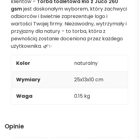
klientów –
Torba toaletowa Rio z Juco 260
gsm
jest doskonałym wyborem, który zachwyci
odbiorców i świetnie zaprezentuje logo i
wartości Twojej firmy. Niezawodny, wytrzymały i
przyjazny dla natury – to torba, która z
pewnością zostanie doceniona przez każdego
użytkownika. 🌿✨
Kolor
naturalny
Wymiary
25x13x10 cm
Waga
0.15 kg
Opinie