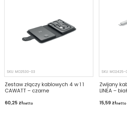
SKU: MO2530-03
SKU: MO2425-
Zestaw złączy kablowych 4 w 1 1
Zwijany ka
CAWATT – czarne
LINEA – bia
60,25
zł
15,59
zł
netto
netto