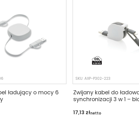
06
SKU: AXP-P302-223
bel ładujący o mocy 6
Zwijany kabel do ładowa
ły
synchronizacji 3 w 1 – bi
17,13
zł
netto