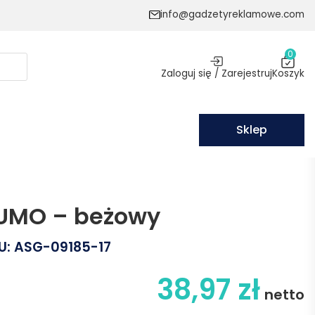
info@gadzetyreklamowe.com
0
Zaloguj się / Zarejestruj
Koszyk
Sklep
BUMO – beżowy
U:
ASG-09185-17
38,97
zł
netto