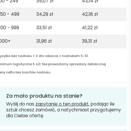
00 - 249
35,07
zł
43,14
zł
50 - 499
34,29
zł
42,18
zł
00 - 999
33,51
zł
41,22
zł
1000+
31,96
zł
39,31
zł
ysyłka bez nadruku 1-3 dni robocze, z nadrukiem 5-10.
inimum logistyczne 5 szt. Nie prowadzimy sprzedaży detalicznej.
eny netto bez kosztów nadruku.
Za mało produktu na stanie?
Wyślij do nas
zapytanie o ten produkt
, podając ile
sztuk chcesz zamówić, a natychmiast przygotujemy
dla Ciebie ofertę.