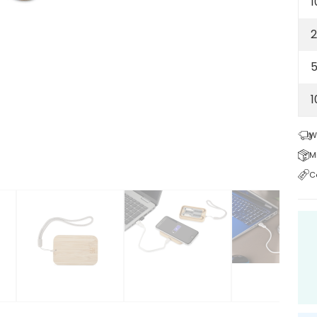
1
2
5
W
M
C