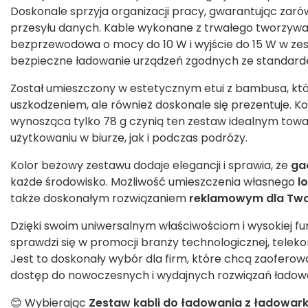
Doskonale sprzyja organizacji pracy, gwarantując zar
przesyłu danych. Kable wykonane z trwałego tworzywa
bezprzewodowa o mocy do 10 W i wyjście do 15 W w zest
bezpieczne ładowanie urządzeń zgodnych ze standarde
Został umieszczony w estetycznym etui z bambusa, któr
uszkodzeniem, ale również doskonale się prezentuje.
wynosząca tylko 78 g czynią ten zestaw idealnym to
użytkowaniu w biurze, jak i podczas podróży.
Kolor beżowy zestawu dodaje elegancji i sprawia, że
ga
każde środowisko. Możliwość umieszczenia własnego
l
także doskonałym rozwiązaniem
reklamowym dla Twoj
Dzięki swoim uniwersalnym właściwościom i wysokiej fun
sprawdzi się w promocji branży technologicznej, telek
Jest to doskonały wybór dla firm, które chcą zaofer
dostęp do nowoczesnych i wydajnych rozwiązań ładow
😊 Wybierając
Zestaw kabli do ładowania z ładowar