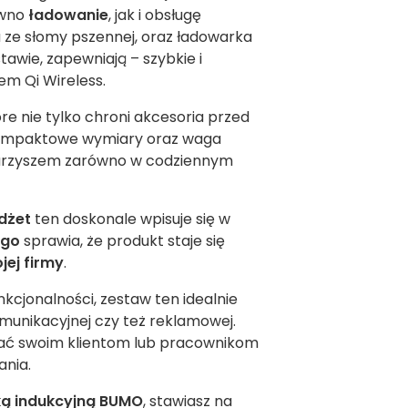
ówno
ładowanie
, jak i obsługę
 ze słomy pszennej, oraz ładowarka
awie, zapewniają – szybkie i
m Qi Wireless.
e nie tylko chroni akcesoria przed
 Kompaktowe wymiary oraz waga
warzyszem zarówno w codziennym
dżet
ten doskonale wpisuje się w
ogo
sprawia, że produkt staje się
ej firmy
.
kcjonalności, zestaw ten idealnie
omunikacyjnej czy też reklamowej.
ować swoim klientom lub pracownikom
ania.
ką indukcyjną BUMO
, stawiasz na