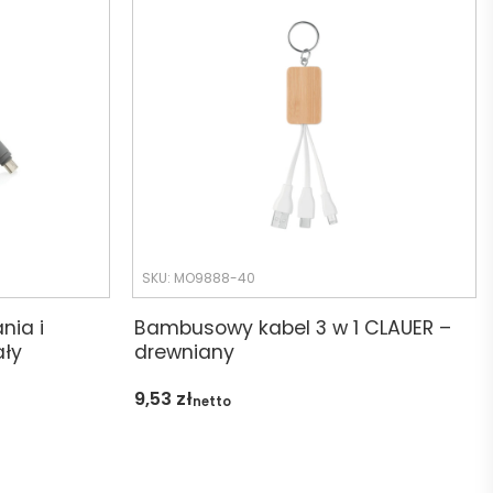
SKU: MO9888-40
nia i
Bambusowy kabel 3 w 1 CLAUER –
ały
drewniany
9,53
zł
netto