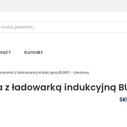
ukiwarka
uktów
iać?
Kontakt
adowania z ładowarką indukcyjną BUMO – beżowy
a z ładowarką indukcyjną 
SK