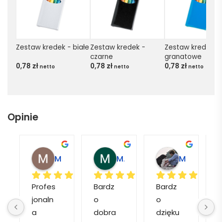
Zestaw kredek - białe
Zestaw kredek - 
Zestaw kredek - 
czarne
granatowe
0,78
zł
0,78
zł
0,78
zł
netto
netto
netto
Opinie
Magdalena L.
Marcin M.
Matylda M.
Profes
Bardz
Bardz
jonaln
o 
o 
o
a 
dobra 
dzięku
d