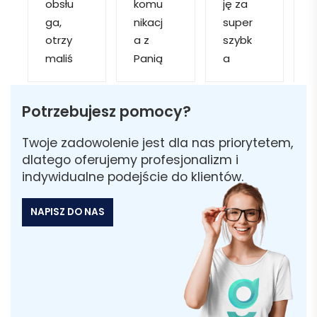
obsłu
komu
ję za 
ga, 
nikacj
super 
p
otrzy
a z 
szybk
maliś
Panią 
a 
a
my 
Martą 
obsłu
r
kilka 
✅
gę i 
cj
Potrzebujesz pomocy?
wizuali
Szybk
realiza
zacji, z 
a 
cję. 
w
Twoje zadowolenie jest dla nas priorytetem,
któryc
realiza
Został
i 
dlatego oferujemy profesjonalizm i
h 
cja ✅
am 
indywidualne podejście do klientów.
mogliś
Szybk
poinfo
a
my 
a 
rmow
NAPISZ DO NAS
sobie 
dosta
ana 
wybra
wa ✅
że 
ć 
część 
odpo
zamó
wiedni
wienia 
ą do 
może 