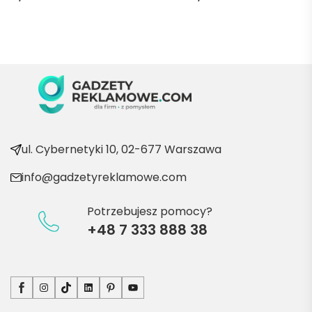
pani 
Marii T. 
Będę 
wraca
ć po 
kolejn
e 
produ
kty
ul. Cybernetyki 10, 02-677 Warszawa
info@gadzetyreklamowe.com
Potrzebujesz pomocy?
+48 7 333 888 38
Facebook
Instagram
TikTok
LinkedIn
Pinterest
YouTube