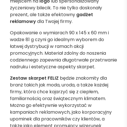
miejscem na
logo
lub spersonalizowany
życzeniowy bilecik. To nie tylko doskonały
prezent, ale także efektowny
gadżet
reklamowy
dla Twojej firmy.
Opakowanie o wymiarach 90 x 145 x 60 mm i
wadze 81 g czyni go idealnym wyborem do
łatwej dystrybucji w ramach akcji
promocyjnych. Materiał zdolny do noszenia
codziennego zapewnia długotrwałe przetrwanie
nadruku i estetyczne aspekty skarpet.
Zestaw skarpet FELIZ
będzie znakomity dla
branż takich jak moda, uroda, a także każdej
firmy, która chce kojarzyć się z ciepłem,
familiarnością oraz świątecznym klimatem.
Można go efektywnie wykorzystać w
kampaniach reklamowych, jako korporacyjny
upominek dla pracowników czy klientów, a
także jako element promujący wizerunek