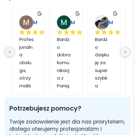
Magdalena L.
Marcin M.
Matylda M.
Profes
Bardz
Bardz
jonaln
o 
o 
o
a 
dobra 
dzięku
d
obsłu
komu
ję za 
ga, 
nikacj
super 
p
otrzy
a z 
szybk
maliś
Panią 
a 
a
my 
Martą 
obsłu
r
kilka 
✅
gę i 
cj
Potrzebujesz pomocy?
wizuali
Szybk
realiza
zacji, z 
a 
cję. 
w
Twoje zadowolenie jest dla nas priorytetem,
któryc
realiza
Został
i 
dlatego oferujemy profesjonalizm i
h 
cja ✅
am 