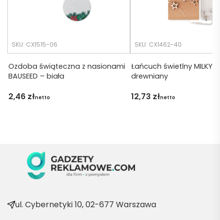
zakład
) ale 
any.
wszys
tko się 
udalo. 
SKU: CX1515-06
SKU: CX1462-40
Dzięku
ję za 
Ozdoba świąteczna z nasionami
Łańcuch świetlny MILKY 
BAUSEED – biała
drewniany
obsłu
gę 
2,46
zł
12,73
zł
netto
netto
pani 
Marii T. 
Będę 
wraca
ć po 
kolejn
e 
produ
kty
ul. Cybernetyki 10, 02-677 Warszawa