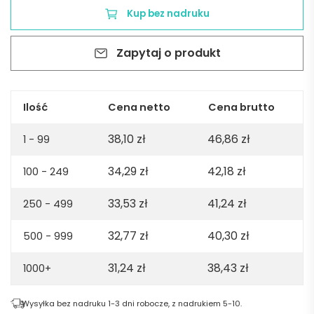
skarpet
Kup bez nadruku
FELIZ
-
Zapytaj o produkt
brązowe
Ilość
Cena netto
Cena brutto
38,10
zł
46,86
zł
1 - 99
34,29
zł
42,18
zł
100 - 249
33,53
zł
41,24
zł
250 - 499
32,77
zł
40,30
zł
500 - 999
31,24
zł
38,43
zł
1000+
Wysyłka bez nadruku 1-3 dni robocze, z nadrukiem 5-10.