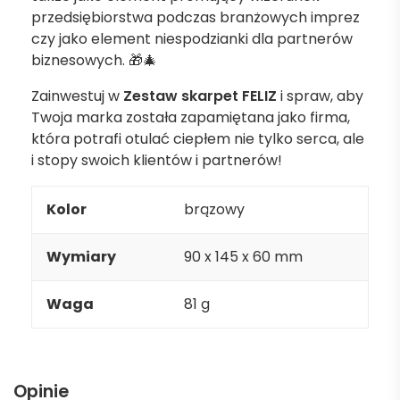
przedsiębiorstwa podczas branżowych imprez
czy jako element niespodzianki dla partnerów
biznesowych. 🎁🎄
Zainwestuj w
Zestaw skarpet FELIZ
i spraw, aby
Twoja marka została zapamiętana jako firma,
która potrafi otulać ciepłem nie tylko serca, ale
i stopy swoich klientów i partnerów!
Kolor
brązowy
Wymiary
90 x 145 x 60 mm
Waga
81 g
Opinie