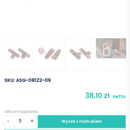
SKU:
ASG-08122-09
38,10
zł
netto
1453 w magazynie
ilość
-
+
Wyceń z nadrukiem
Zestaw