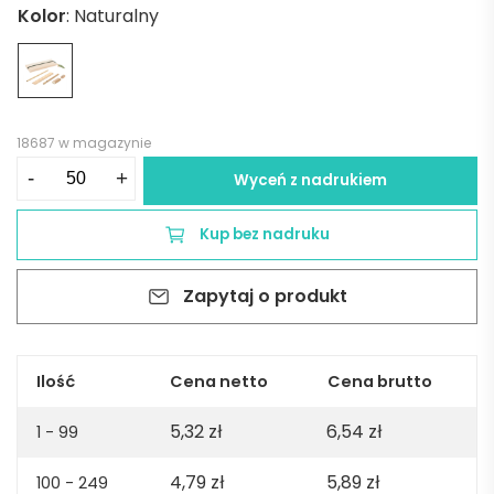
Kolor
:
Naturalny
18687 w magazynie
ilość
-
+
Wyceń z nadrukiem
Zestaw
szkolny,
Kup bez nadruku
piórnik,
ołówek,
Zapytaj o produkt
długopis,
linijka,
gumka
i
Ilość
Cena netto
Cena brutto
temperówka
5,32
zł
6,54
zł
|
1 - 99
Landon
4,79
zł
5,89
zł
100 - 249
-