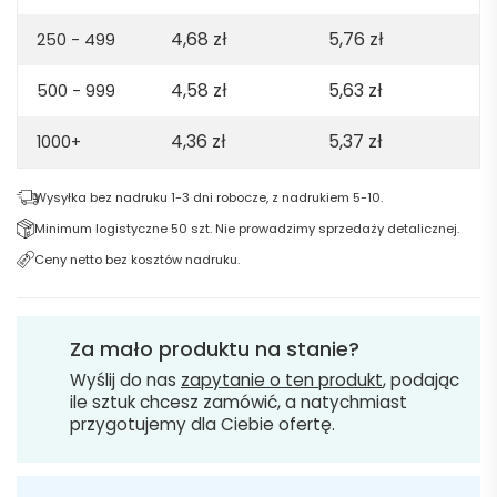
neutralny
4,68
zł
5,76
zł
250 - 499
4,58
zł
5,63
zł
500 - 999
4,36
zł
5,37
zł
1000+
Wysyłka bez nadruku 1-3 dni robocze, z nadrukiem 5-10.
Minimum logistyczne 50 szt. Nie prowadzimy sprzedaży detalicznej.
Ceny netto bez kosztów nadruku.
Za mało produktu na stanie?
Wyślij do nas
zapytanie o ten produkt
, podając
ile sztuk chcesz zamówić, a natychmiast
przygotujemy dla Ciebie ofertę.