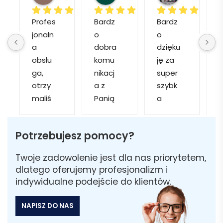
Profes
Bardz
Bardz
jonaln
o 
o 
o
a 
dobra 
dzięku
d
obsłu
komu
ję za 
ga, 
nikacj
super 
p
otrzy
a z 
szybk
maliś
Panią 
a 
a
my 
Martą 
obsłu
r
kilka 
✅
gę i 
cj
Potrzebujesz pomocy?
wizuali
Szybk
realiza
zacji, z 
a 
cję. 
w
Twoje zadowolenie jest dla nas priorytetem,
któryc
realiza
Został
i 
dlatego oferujemy profesjonalizm i
h 
cja ✅
am 
indywidualne podejście do klientów.
mogliś
Szybk
poinfo
a
my 
a 
rmow
NAPISZ DO NAS
sobie 
dosta
ana 