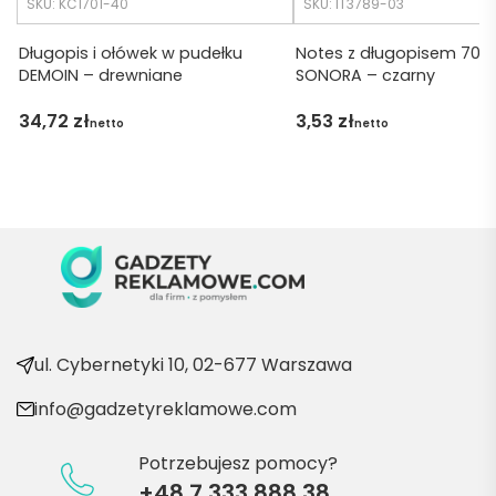
SKU: KC1701-40
SKU: IT3789-03
Dzięku
ję za 
Długopis i ołówek w pudełku
Notes z długopisem 70 k
DEMOIN – drewniane
SONORA – czarny
obsłu
gę 
34,72
zł
3,53
zł
netto
netto
pani 
Marii T. 
Będę 
wraca
ć po 
kolejn
e 
produ
kty
ul. Cybernetyki 10, 02-677 Warszawa
info@gadzetyreklamowe.com
Potrzebujesz pomocy?
+48 7 333 888 38