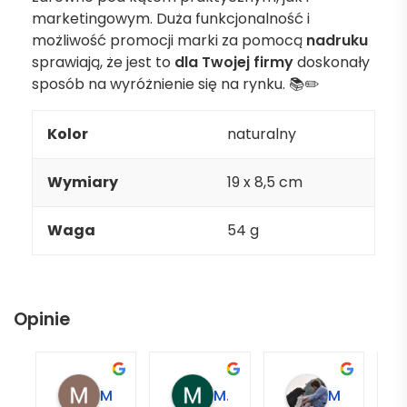
marketingowym. Duża funkcjonalność i
możliwość promocji marki za pomocą
nadruku
sprawiają, że jest to
dla Twojej firmy
doskonały
sposób na wyróżnienie się na rynku. 📚✏️
Kolor
naturalny
Wymiary
19 x 8,5 cm
Waga
54 g
Opinie
Magdalena L.
Marcin M.
Matylda M.