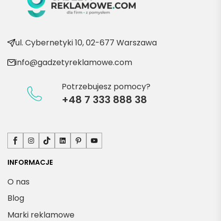
kolejn
e 
produ
kty
ul. Cybernetyki 10, 02-677 Warszawa
info@gadzetyreklamowe.com
Potrzebujesz pomocy?
+48 7 333 888 38
Facebook
Instagram
TikTok
LinkedIn
Pinterest
YouTube
INFORMACJE
O nas
Blog
Marki reklamowe