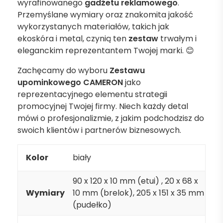
wyrafinowanego
gadżetu reklamowego
.
Przemyślane wymiary oraz znakomita jakość
wykorzystanych materiałów, takich jak
ekoskóra i metal, czynią ten
zestaw
trwałym i
eleganckim reprezentantem Twojej marki. 😊
Zachęcamy do wyboru
Zestawu
upominkowego CAMERON
jako
reprezentacyjnego elementu strategii
promocyjnej Twojej firmy. Niech każdy detal
mówi o profesjonalizmie, z jakim podchodzisz do
swoich klientów i partnerów biznesowych.
Kolor
biały
90 x 120 x 10 mm (etui) , 20 x 68 x
Wymiary
10 mm (brelok), 205 x 151 x 35 mm
(pudełko)