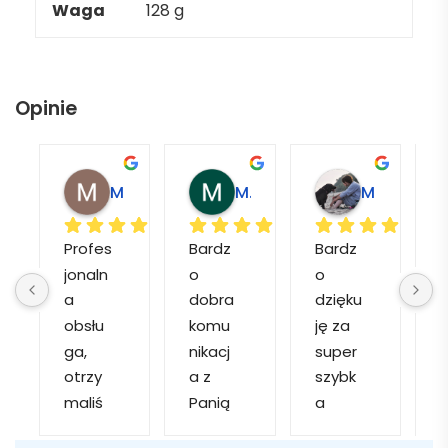
Waga
128 g
Opinie
Magdalena L.
Marcin M.
Matylda M.
Profes
Bardz
Bardz
jonaln
o 
o 
o
a 
dobra 
dzięku
d
obsłu
komu
ję za 
ga, 
nikacj
super 
p
otrzy
a z 
szybk
maliś
Panią 
a 
a
my 
Martą 
obsłu
r