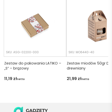
realiza
o 
cji był 
późno 
krótsz
zamó
y niż 
wiłam 
zakład
) ale 
any.
wszys
tko się 
udalo. 
SKU: ASG-02200-000
SKU: MO6440-40
Dzięku
ję za 
Zestaw do pakowania LATIKO –
Zestaw miodów 50gr DA
„S” – brązowy
drewniany
obsłu
gę 
11,19
zł
21,99
zł
netto
netto
pani 
Marii T. 
Będę 
wraca
ć po 